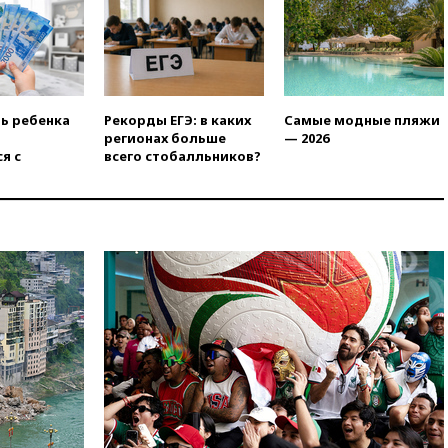
Вэнса на выборах 2028 года
вчера, 19:20
Число ломбардов
в РФ превысило максимум
2022 года
вчера, 19:15
Жуковский и
ть ребенка
Рекорды ЕГЭ: в каких
Самые модные пляжи
аэропорт Геленджика
регионах больше
— 2026
возобновили работу
я с
всего стобалльников?
вчера, 19:00
Путин уточнил
порядок присвоения воинских
званий добровольцам
вчера, 18:50
Euractiv: восток
Финляндии приходит в упадок
без российских туристов
вчера, 18:35
В Жуковском и
аэропорту Геленджика
введены ограничения
вчера, 18:21
Зюганов
присоединился к критике
«Яблока»
вчера, 18:15
Четыре человека