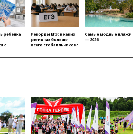
вчера, 21:35
«Аэрофлот»
отменяет часть рейсов в Сочи
и Геленджик
вчера, 21:25
Руслан Терновой
выиграл золото чемпионата
ть ребенка
Рекорды ЕГЭ: в каких
Самые модные пляжи
Европы в прыжках с 10-
регионах больше
— 2026
метровой вышки
я с
всего стобалльников?
вчера, 21:10
РФ не получала
обращений о прекращении
концессии строительства ж/д
в Армении
вчера, 21:00
В России вновь
обсуждают эксперимент по
онлайн-продаже алкоголя
вчера, 20:45
Матвиенко:
россиянам могут
рекомендовать не посещать
Армению
вчера, 20:35
ПВО за день
сбила еще 281 украинский
беспилотник над Россией