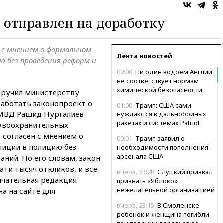
 отправлен на доработку
н с мнением о формальном
Лента новостей
ю без проведения реформ и
02:00
Ни один водоем Англии
не соответствует нормам
химической безопасности
оручил министерству
работать законопроект о
01:00
Трамп: США сами
 МВД Рашид Нургалиев
нуждаются в дальнобойных
ракетах и системах Patriot
равоохранительных
е согласен с мнением о
00:01
Трамп заявил о
иции в полицию без
необходимости пополнения
арсенала США
ний. По его словам, закон
ати тысяч откликов, и все
вчера, 23:28
Слуцкий призвал
нчательная редакция
признать «Яблоко»
нежелательной организацией
а на сайте для
вчера, 23:15
В Смоленске
ребенок и женщина погибли