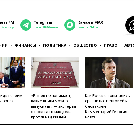
ness FM
Telegram
Канал в MAX
ой эфир
t.me/BFMnews
max.ru/bfm
НИИ
ФИНАНСЫ
ПОЛИТИКА
ОБЩЕСТВО
ПРАВО
АВТ
видит своим
«Рынок не понимает,
Как Россию попытались
м Вэнса
какие книги можно
сравнить с Венгрией и
выпускать» — эксперты
Словакией.
о последствиях дела
Комментарий Георгия
против издателей
Бовта