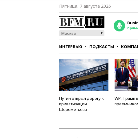
Пятница, 7 августа 2026
Busi
прям
Москва
ИНТЕРВЬЮ
ПОДКАСТЫ
КОМПА
СТИЛЬ
ТЕСТЫ
Путин открыл дорогу к
WP: Трамп 
приватизации
преемнико
Шереметьева