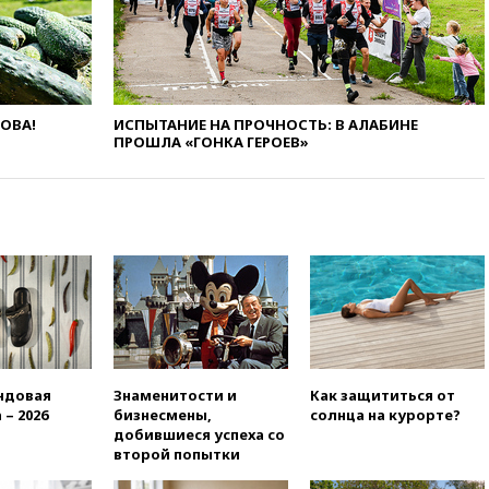
вчера, 20:27
Ямпольская
призвала оптимизировать
олимпиады для поступления в
вузы
ЛОВА!
ИСПЫТАНИЕ НА ПРОЧНОСТЬ: В АЛАБИНЕ
вчера, 20:15
Минтранс
ПРОШЛА «ГОНКА ГЕРОЕВ»
предложил оплачивать
защиту дорог от БПЛА из
средств на ремонт
вчера, 20:00
Зеленский 8
августа посетит Сербию с
официальным визитом
вчера, 19:58
В Госдуму будет
внесен законопроект об
отмене ЕГЭ
вчера, 19:50
Аэропорты Сочи и
Ярославля приостановили
ндовая
Знаменитости и
Как защититься от
работу
 – 2026
бизнесмены,
солнца на курорте?
добившиеся успеха со
вчера, 19:35
WP: Трамп
второй попытки
призвал доноров-
республиканцев поддержать