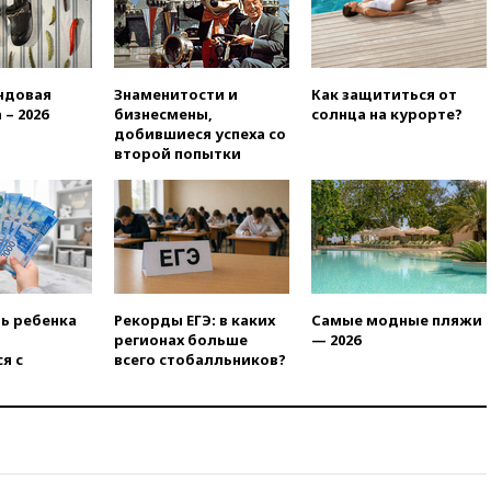
03:00
МИД РФ: попытки Запада
рассорить Россию и Казахстан
обречены на провал
02:00
Ни один водоем Англии
ндовая
Знаменитости и
Как защититься от
не соответствует нормам
 – 2026
бизнесмены,
солнца на курорте?
химической безопасности
добившиеся успеха со
01:00
Трамп: США сами
второй попытки
нуждаются в дальнобойных
ракетах и системах Patriot
00:01
Трамп заявил о
необходимости пополнения
арсенала США
вчера, 23:28
Слуцкий призвал
признать «Яблоко»
ть ребенка
Рекорды ЕГЭ: в каких
Самые модные пляжи
нежелательной организацией
регионах больше
— 2026
я с
всего стобалльников?
вчера, 23:15
В Смоленске
ребенок и женщина погибли
при падении деревьев во
время урагана
вчера, 22:55
В Москве в
пятницу ожидаются ливни