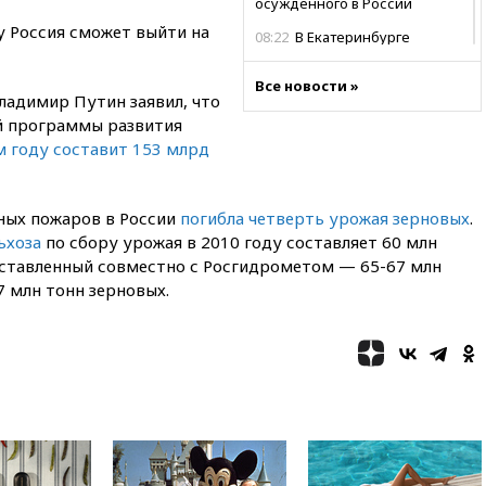
осужденного в России
у Россия сможет выйти на
08:22
В Екатеринбурге
атакован склад Wildberries
Все новости »
07:52
В Таиланде ученик
адимир Путин заявил, что
устроил стрельбу в школе:
й программы развития
есть жертвы
 году составит 153 млрд
07:00
Лесной пожар в 30
километрах от Ванкувера
привел к эвакуации жителей
ных пожаров в России
погибла четверть урожая зерновых
.
06:00
Суд обязал Meta
ьхоза
по сбору урожая в 2010 году составляет 60 млн
выплатить $567 млн по делу о
оставленный совместно с Росгидрометом — 65-67 млн
вреде психическому
7 млн тонн зерновых.
здоровью детей
05:51
Трамп подписал указ
против «родильного туризма»
в США
04:00
Суд взыскал почти 5 млн
рублей в пользу семьи
отравившегося в детсаду
мальчика