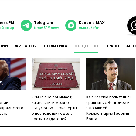
ness FM
Telegram
Канал в MAX
ой эфир
t.me/BFMnews
max.ru/bfm
НИИ
ФИНАНСЫ
ПОЛИТИКА
ОБЩЕСТВО
ПРАВО
АВТ
«Рынок не понимает,
Как Россию попытались
ании
какие книги можно
сравнить с Венгрией и
украинского
выпускать» — эксперты
Словакией.
есть
о последствиях дела
Комментарий Георгия
против издателей
Бовта