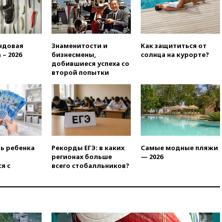
вчера, 21:25
Руслан Терновой
выиграл золото чемпионата
Европы в прыжках с 10-
метровой вышки
ндовая
Знаменитости и
Как защититься от
вчера, 21:10
РФ не получала
 – 2026
бизнесмены,
солнца на курорте?
обращений о прекращении
добившиеся успеха со
концессии строительства ж/д
второй попытки
в Армении
вчера, 21:00
В России вновь
обсуждают эксперимент по
онлайн-продаже алкоголя
вчера, 20:45
Матвиенко:
россиянам могут
рекомендовать не посещать
ть ребенка
Рекорды ЕГЭ: в каких
Самые модные пляжи
Армению
регионах больше
— 2026
я с
всего стобалльников?
вчера, 20:35
ПВО за день
сбила еще 281 украинский
беспилотник над Россией
вчера, 20:27
Ямпольская
призвала оптимизировать
олимпиады для поступления в