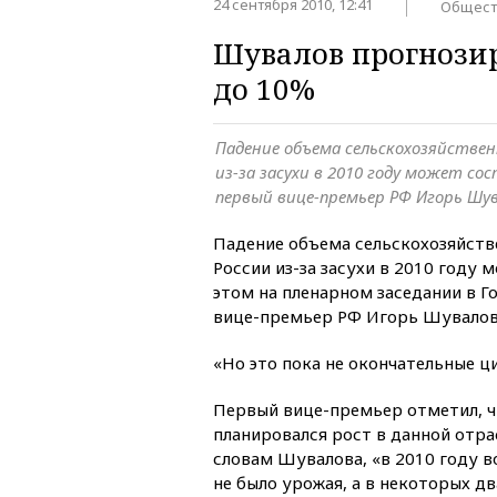
24 сентября 2010, 12:41
Общест
Шувалов прогнозир
до 10%
Падение объема сельскохозяйствен
из-за засухи в 2010 году может со
первый вице-премьер РФ Игорь Шу
Падение объема сельскохозяйств
России из-за засухи в 2010 году 
этом на пленарном заседании в 
вице-премьер РФ Игорь Шувалов
«Но это пока не окончательные ц
Первый вице-премьер отметил, чт
планировался рост в данной отрас
словам Шувалова, «в 2010 году в
не было урожая, а в некоторых д