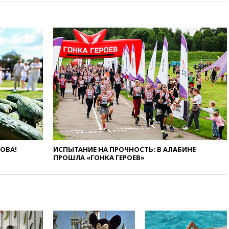
вчера, 22:35
Винисиус
продлил контракт с «Реалом»
до 2032 года
вчера, 22:28
Отказаться от
российского гражданства
станет значительно дороже
вчера, 22:20
Путин назвал 76-ю
гвардейскую десантно-
штурмовую дивизию
легендарной
вчера, 22:15
Путин заслушал
доклад о ситуации на
добропольском направлении
ЛОВА!
ИСПЫТАНИЕ НА ПРОЧНОСТЬ: В АЛАБИНЕ
ПРОШЛА «ГОНКА ГЕРОЕВ»
вчера, 21:58
Генпрокуратура
признала нежелательным в
РФ американский Human
Rights Foundation
вчера, 21:35
«Аэрофлот»
отменяет часть рейсов в Сочи
и Геленджик