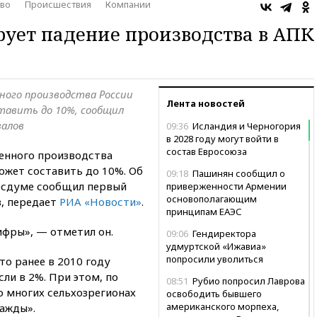
во
Происшествия
Компании
ует падение производства в АПК
ного производства России
Лента новостей
ставить до 10%, сообщил
валов
09:36
Исландия и Черногория
в 2028 году могут войти в
состав Евросоюза
енного производства
может составить до 10%. Об
09:18
Пашинян сообщил о
Госдуме сообщил первый
приверженности Армении
основополагающим
, передает
РИА «Новости»
.
принципам ЕАЭС
ифры», — отметил он.
09:06
Гендиректора
удмуртской «Ижавиа»
попросили уволиться
о ранее в 2010 году
ли в 2%. При этом, по
08:51
Рубио попросил Лаврова
о многих сельхозрегионах
освободить бывшего
американского морпеха,
важды».