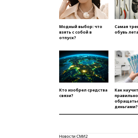
Модный выбор: что
Самая тре
взять с собой в
обувь лета
отпуск?
Кто изобрел средства
Как научи
связи?
правильно
обращатьс
деньгами?
Новости СМИ2