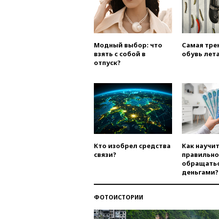
Модный выбор: что
Самая тре
взять с собой в
обувь лета
отпуск?
Кто изобрел средства
Как научи
связи?
правильно
обращатьс
деньгами?
ФОТОИСТОРИИ