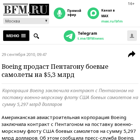
16+
Канал в
прямой
эфир
MAX
Москва
max.ru/bfm
Telegram
МЕНЮ
t.me/BFMnews
29 сентября 2010, 09:47
Boeing продаст Пентагону боевые
самолеты на $5,3 млрд
Корпорация Boeing заключила контракт с Пентагоном на
поставку военно-морскому флоту США боевых самолетов на
сумму 5,297 млрд долларов
Американская авиастроительная корпорация Boeing
заключила контракт с Пентагоном на поставку военно-
морскому флоту США боевых самолетов на сумму 5,297
млрд долларов. Об этом сообщила пресс-служба Boeing.