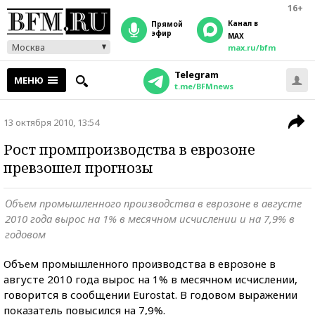
16+
Канал в
прямой
эфир
MAX
Москва
max.ru/bfm
Telegram
МЕНЮ
t.me/BFMnews
13 октября 2010, 13:54
Рост промпроизводства в еврозоне
превзошел прогнозы
Объем промышленного производства в еврозоне в августе
2010 года вырос на 1% в месячном исчислении и на 7,9% в
годовом
Объем промышленного производства в еврозоне в
августе 2010 года вырос на 1% в месячном исчислении,
говорится в сообщении Eurostat. В годовом выражении
показатель повысился на 7,9%.