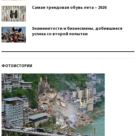
Самая трендовая обувь лета – 2026
Знаменитости и бизнесмены, добившиеся
успеха со второй попытки
Как защититься от солнца на курорте?
ФОТОИСТОРИИ
Кто изобрел средства связи?