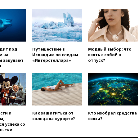
Гордеевой о фейках о ВС
России
вчера, 19:45
ISU предоставил
нейтральный статус
фигуристкам Валиевой и
Трусовой
вчера, 19:35
Зеленский
одит под
Путешествие в
Модный выбор: что
впервые совершил
м на
Исландию по следам
взять с собой в
официальный визит в Сербию
ы закупают
«Интерстеллара»
отпуск?
вчера, 19:19
Россиянка
ы
погибла во Французских
Альпах
вчера, 19:00
Открытое
горение на складе в Брянске
ликвидировано
вчера, 18:55
Минобороны
отчиталось об ударах по двум
сти и
Как защититься от
Кто изобрел средства
украинским сухогрузам в
ы,
солнца на курорте?
связи?
Черном море
я успеха со
пытки
вчера, 18:47
Школьники из РФ
стали абсолютными