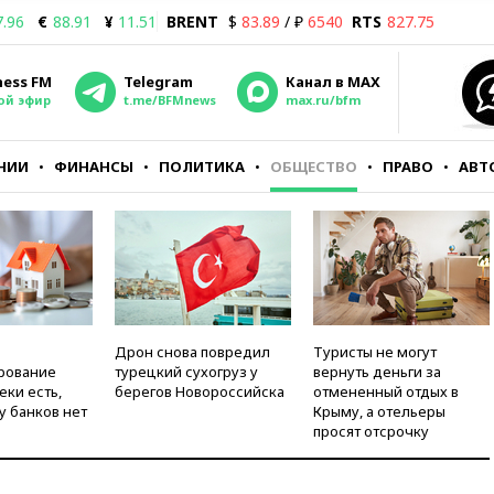
7.96
€
88.91
¥
11.51
BRENT
$
83.89
/ ₽
6540
RTS
827.75
ness FM
Telegram
Канал в MAX
ой эфир
t.me/BFMnews
max.ru/bfm
НИИ
ФИНАНСЫ
ПОЛИТИКА
ОБЩЕСТВО
ПРАВО
АВТ
Дрон снова повредил
Туристы не могут
рование
турецкий сухогруз у
вернуть деньги за
еки есть,
берегов Новороссийска
отмененный отдых в
у банков нет
Крыму, а отельеры
просят отсрочку