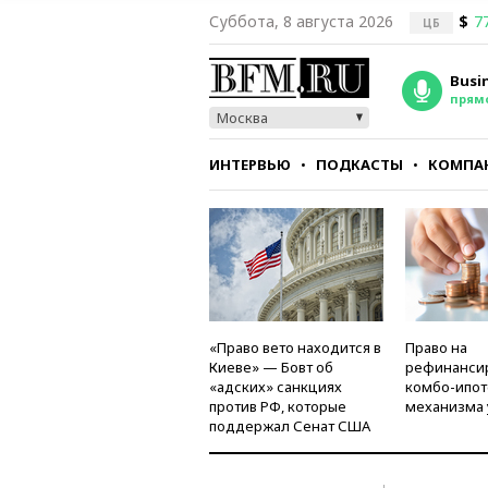
Суббота, 8 августа 2026
$
7
ЦБ
Busi
прям
Москва
ИНТЕРВЬЮ
ПОДКАСТЫ
КОМПА
СТИЛЬ
ТЕСТЫ
«Право вето находится в
Право на
Киеве» — Бовт об
рефинанси
«адских» санкциях
комбо-ипот
против РФ, которые
механизма 
поддержал Сенат США