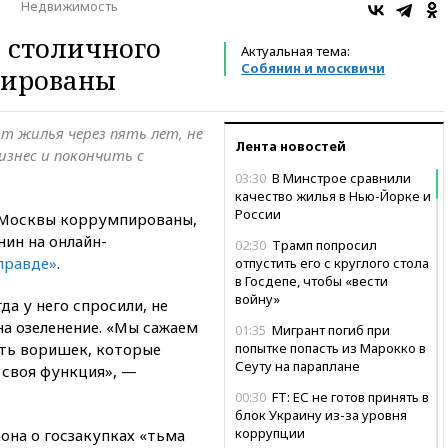
о
Недвижимость
ы столичного
Актуальная тема:
Собянин и москвичи
пированы
 жилья через пять лет, не
Лента новостей
изнес и покончить с
03:30
В Минстрое сравнили
качество жилья в Нью-Йорке и
России
а Москвы коррумпированы,
ин на онлайн-
02:30
Трамп попросил
правде»
.
отпустить его с круглого стола
в Госдепе, чтобы «вести
войну»
да у него спросили, не
а озеленение. «Мы сажаем
01:35
Мигрант погиб при
ать воришек, которые
попытке попасть из Марокко в
Сеуту на параплане
 своя функция», —
00:30
FT: ЕС не готов принять в
блок Украину из-за уровня
коррупции
кона о госзакупках «тьма