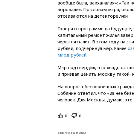
вообще была, вакханалия»: «Так н
воровали». По словам мэра, окол
отсеиваются на детекторе лжи.
Говоря о программе на будущее, 
капитальный ремонт жилья заве
через пять лет. В этом году на эт
рублей, подчеркнул мэр. Ранее
оз
млрд рублей
.
Мэр подтвердил, что «надо оста
и призвал ценить Москву такой, к
На вопрос обеспокоенных гражда
Собянин ответил, что «из нее биз
человек. Для Москвы, думаю, это 
0
0
РЕКОМЕНДУЕМ: