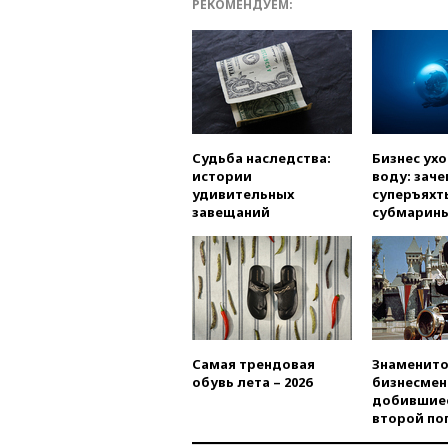
РЕКОМЕНДУЕМ:
Судьба наследства:
Бизнес ух
истории
воду: заче
удивительных
суперъяхт
завещаний
субмарин
Самая трендовая
Знаменито
обувь лета – 2026
бизнесмен
добившиес
второй по