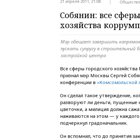
21 апреля 2011, 21:08
Обществ
Собянин: все сфер
хозяйства коррум
Мэр обещает завершить капремонт
пускать супругу в строительный б
застройкой центра
Все сферы городского хозяйств
признал мэр Москвы Сергей Собян
конференции в
«Комсомольской 
Он сделал такое утверждение, ког
разворуют ли деньги, пущенные н
цветочки, а милиция должна саж
наживаются на этом — у каждого
подчеркнул градоначальник.
Он вспомнил, что до принятия за