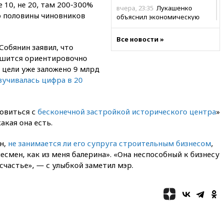
е 10, не 20, там 200-300%
вчера, 23:35
Лукашенко
о половины чиновников
объяснил экономическую
выгоду безвизового режима с
ЕС
Все новости »
Собянин заявил, что
вчера, 22:59
На башню
ршится ориентировочно
ресторана «Армения» в
Москве вернут утраченную
и цели уже заложено 9 млрд
скульптуру балерины
вучивалась цифра в 20
вчера, 22:45
Литовец
протаранил погранпункт при
попытке попасть в Россию
новиться с
бесконечной застройкой исторического центра
»
акая она есть.
вчера, 22:28
Бессент
анонсировал скорое
н,
не занимается ли его супруга строительным бизнесом
,
соглашение о прекращении
огня США и Ирана
несмен, как из меня балерина». «Она неспособный к бизнесу
счастье», — с улыбкой заметил мэр.
вчера, 22:15
Три человека
получили ножевые ранения
при нападении в Чехии
вчера, 22:00
Путин поручил
выделить средства на новые
РЛС для Белгородской