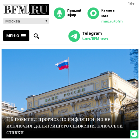
16+
Канал в
прямой
эфир
MAX
Москва
max.ru/bfm
Telegram
МЕНЮ
t.me/BFMnews
ЦБ повысил прогноз по инфляции, но не
исключил дальнейшего снижения ключевой
ставки