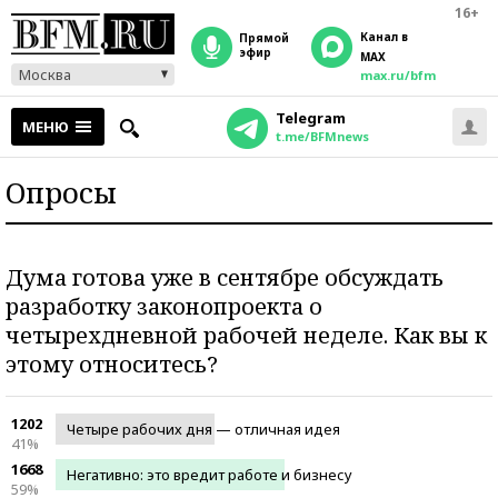
16+
Канал в
прямой
эфир
MAX
Москва
max.ru/bfm
Telegram
МЕНЮ
t.me/BFMnews
Опросы
Дума готова уже в сентябре обсуждать
разработку законопроекта о
четырехдневной рабочей неделе. Как вы к
этому относитесь?
1202
Четыре рабочих дня — отличная идея
41%
1668
Негативно: это вредит работе и бизнесу
59%