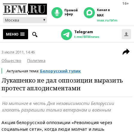
16+
Канал в
прямой
эфир
MAX
Москва
max.ru/bfm
Telegram
МЕНЮ
t.me/BFMnews
3 июля 2011, 14:46
Общество
Политика
Актуальная тема:
Белорусский тупик
Лукашенко не дал оппозиции выразить
протест аплодисментами
На митинге в честь Дня независимости Белоруссии
хлопать разрешили только ветеранам и военным
Акция белорусской оппозиции «Революция через
социальные сети», когда люди молчат и лишь