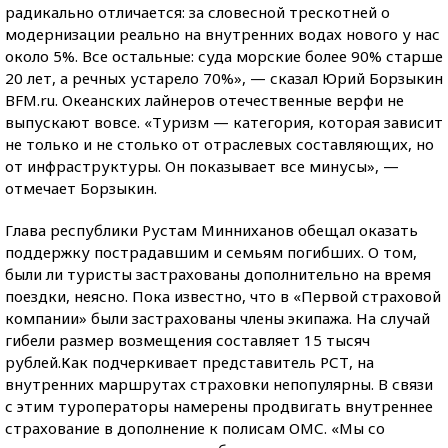
радикально отличается: за словесной трескотней о
модернизации реально на внутренних водах нового у нас
около 5%. Все остальные: суда морские более 90% старше
20 лет, а речных устарело 70%», — сказал Юрий Борзыкин
BFM.ru. Океанских лайнеров отечественные верфи не
выпускают вовсе. «Туризм — категория, которая зависит
не только и не столько от отраслевых составляющих, но
от инфраструктуры. Он показывает все минусы», —
отмечает Борзыкин.
Глава республики Рустам Минниханов обещал оказать
поддержку пострадавшим и семьям погибших. О том,
были ли туристы застрахованы дополнительно на время
поездки, неясно. Пока известно, что в «Первой страховой
компании» были застрахованы члены экипажа. На случай
гибели размер возмещения составляет 15 тысяч
рублей.Как подчеркивает представитель РСТ, на
внутренних маршрутах страховки непопулярны. В связи
с этим туроператоры намерены продвигать внутреннее
страхование в дополнение к полисам ОМС. «Мы со