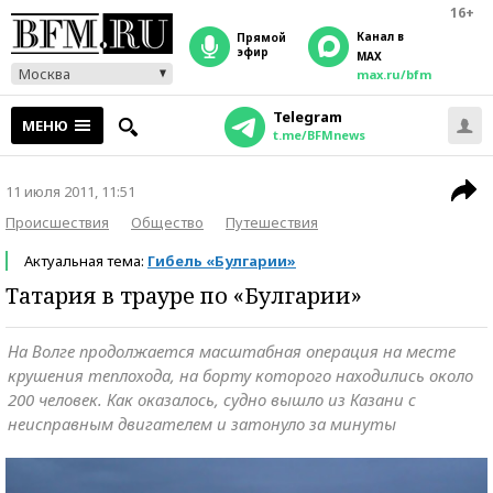
16+
Канал в
прямой
эфир
MAX
Москва
max.ru/bfm
Telegram
МЕНЮ
t.me/BFMnews
11 июля 2011, 11:51
Происшествия
Общество
Путешествия
Актуальная тема:
Гибель «Булгарии»
Татария в трауре по «Булгарии»
На Волге продолжается масштабная операция на месте
крушения теплохода, на борту которого находились около
200 человек. Как оказалось, судно вышло из Казани с
неисправным двигателем и затонуло за минуты