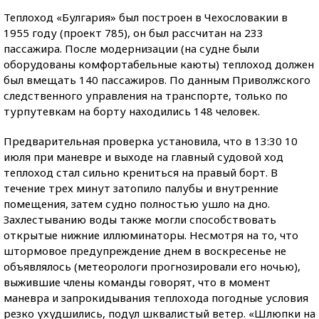
Теплоход «Булгария» был построен в Чехословакии в
1955 году (проект 785), он был рассчитан на 233
пассажира. После модернизации (на судне были
оборудованы комфортабельные каюты) теплоход должен
был вмещать 140 пассажиров. По данным Приволжского
следственного управления на транспорте, только по
турпутевкам на борту находились 148 человек.
Предварительная проверка установила, что в 13:30 10
июля при маневре и выходе на главный судовой ход
теплоход стал сильно крениться на правый борт. В
течение трех минут затопило палубы и внутренние
помещения, затем судно полностью ушло на дно.
Захлестыванию воды также могли способствовать
открытые нижние иллюминаторы. Несмотря на то, что
штормовое предупреждение днем в воскресенье не
объявлялось (метеорологи прогнозировали его ночью),
выжившие члены команды говорят, что в момент
маневра и запрокидывания теплохода погодные условия
резко ухудшились, подул шквалистый ветер. «Шлюпки на