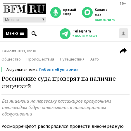
16+
Канал в
прямой
эфир
MAX
Москва
max.ru/bfm
Telegram
МЕНЮ
t.me/BFMnews
14 июля 2011, 09:38
Общество
Происшествия
Путешествия
Авто
Актуальная тема:
Гибель «Булгарии»
Российские суда проверят на наличие
лицензий
Без лицензии на перевозку пассажиров прогулочным
теплоходам будут отказывать в навигационном
обслуживании
Росморречфлот распорядился провести внеочередную