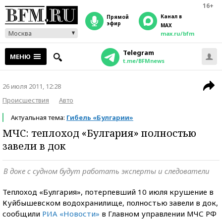
16+
Канал в
прямой
эфир
MAX
Москва
max.ru/bfm
Telegram
МЕНЮ
t.me/BFMnews
26 июля 2011, 12:28
Происшествия
Авто
Актуальная тема:
Гибель «Булгарии»
МЧС: теплоход «Булгария» полностью
завели в док
В доке с судном будут работать эксперты и следователи
Теплоход «Булгария», потерпевший 10 июля крушение в
Куйбышевском водохранилище, полностью завели в док,
сообщили
РИА «Новости»
в Главном управлении МЧС РФ