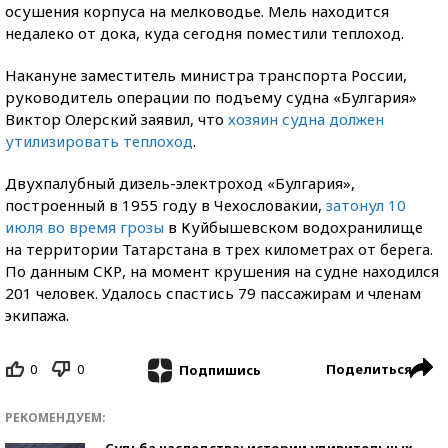
осушения корпуса на мелководье. Мель находится
недалеко от дока, куда сегодня поместили теплоход.
Накануне заместитель министра транспорта России,
руководитель операции по подъему судна «Булгария»
Виктор Олерский заявил, что
хозяин судна должен
утилизировать теплоход
.
Двухпалубный дизель-электроход «Булгария»,
построенный в 1955 году в Чехословакии,
затонул 10
июля во время грозы
в Куйбышевском водохранилище
на территории Татарстана в трех километрах от берега.
По данным СКР, на момент крушения на судне находился
201 человек. Удалось спастись 79 пассажирам и членам
экипажа.
0
0
Поделиться
Подпишись
РЕКОМЕНДУЕМ:
Судьба наследства: истории удивительных