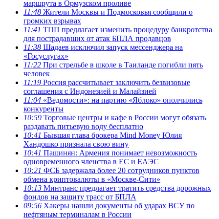
маршрута в Ормузском проливе
11:48
Жители Москвы и Подмосковья сообщили о
громких взрывах
11:41
ТПП предлагает изменить процедуру банкротства
для пострадавших от атак БПЛА продавцов
11:38
Шадаев исключил запуск мессенджера на
«Госуслугах»
11:22
При стрельбе в школе в Таиланде погибли пять
человек
11:19
Россия рассчитывает заключить безвизовые
соглашения с Индонезией и Малайзией
11:04
«Ведомости»: на партию «Яблоко» ополчились
конкуренты
10:59
Торговые центры и кафе в России могут обязать
раздавать питьевую воду бесплатно
10:41
Бывшая глава брокера Mind Money Юлия
Хандошко признала свою вину
10:41
Пашинян: Армения понимает невозможность
одновременного членства в ЕС и ЕАЭС
10:21
ФСБ задержала более 20 сотрудников пунктов
обмена криптовалюты в «Москве-Сити»
10:13
Минтранс предлагает тратить средства дорожных
фондов на защиту трасс от БПЛА
09:56
Хакеры нашли документы об ударах ВСУ по
нефтяным терминалам в России