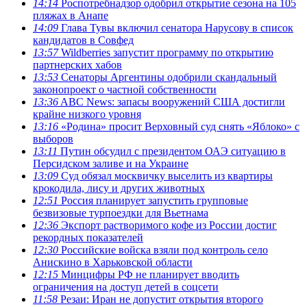
14:14
Роспотребнадзор одобрил открытие сезона на 105
пляжах в Анапе
14:09
Глава Тувы включил сенатора Нарусову в список
кандидатов в Совфед
13:57
Wildberries запустит программу по открытию
партнерских хабов
13:53
Сенаторы Аргентины одобрили скандальный
законопроект о частной собственности
13:36
ABC News: запасы вооружений США достигли
крайне низкого уровня
13:16
«Родина» просит Верховный суд снять «Яблоко» с
выборов
13:11
Путин обсудил с президентом ОАЭ ситуацию в
Персидском заливе и на Украине
13:09
Суд обязал москвичку выселить из квартиры
крокодила, лису и других животных
12:51
Россия планирует запустить групповые
безвизовые турпоездки для Вьетнама
12:36
Экспорт растворимого кофе из России достиг
рекордных показателей
12:30
Российские войска взяли под контроль село
Анискино в Харьковской области
12:15
Минцифры РФ не планирует вводить
ограничения на доступ детей в соцсети
11:58
Резаи: Иран не допустит открытия второго