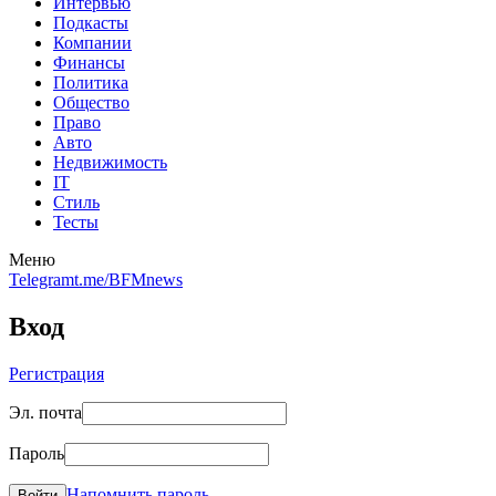
Интервью
Подкасты
Компании
Финансы
Политика
Общество
Право
Авто
Недвижимость
IT
Стиль
Тесты
Меню
Telegram
t.me/BFMnews
Вход
Регистрация
Эл. почта
Пароль
Напомнить пароль
Войти