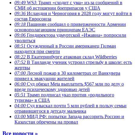
09:49
WSJ: Трамп «сходит с ума» из-за сообщений в
СМИ об истощении боеприпасов у США
09:36
Исландия и Черногория в 2028 году могут войти в
состав Евросоюза
09:18
Пашинян сообщил о приверженности Армении
основополагающим принципам ЕАЭС
09:06
Гендиректора удмуртской «Ижавиа» попросили
уволиться
08:51
Осужденный в России американец Гилман
находится при смерти
08:22
В Екатеринбурге атакован склад Wildberries
07:52
В Таиланде ученик устроил стрельбу в школе: есть
жертвы
07:00
Лесной пожар в 30 километрах от Ванкувера
привел к эвакуации жителей
06:00
Суд обязал Meta выплатить $567 млн по делу о
вреде психическому здоровью детей
05:51
Трамп подписал указ против «родильного
туризма» в США
04:00
Суд взыскал почти 5 млн рублей в пользу семьи
отравившегося в детсаду мальчика
03:00
МИД РФ: попытки Запада рассорить Россию и
Казахстан обречены на провал
Все новости »