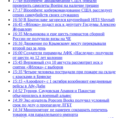
17:48
Bloomberg: авиакомпании США обязали
проверить самолеты Boeing на наличие трещин
17:17
Bloomberg: киберкомандование США расследует
серию самоубийств своих служащих
16:50
В Братиславе загорелся крупнейший НПЗ Slovnaft
16:45
«Яблоко» подаст иск к депутату Госдумы Алексею
Журавлеву
16:35
Мельникова и еще шесть гимнастов сборной
России не получили визы на ЧЕ
16:16
Движение по Крымскому мосту перекрывали
второй раз за день
16:00
Создатели пирамиды АФК «Наследие» получили
от шести до 12 лет колонии
15:45
Верховный суд 10 августа рассмотрит иск о
снятии «Яблока» с выборов
15:35
Четыре человека пострадали при пожаре на складе
с красками в Брянске
15:15
«Аэрофлот» с 1 октября возобновит ежедневные
рейсы в Абу-Даби
14:52
Турция, Саудовская Аравия и Пакистан
объединились в военный альянс
14:39
Экс-издатель Popcorn Books получил условный
срок по делу о пропаганде ЛГБТ
14:34
Минпромторг не намерен сокращать перечень
товаров для параллельного импорта