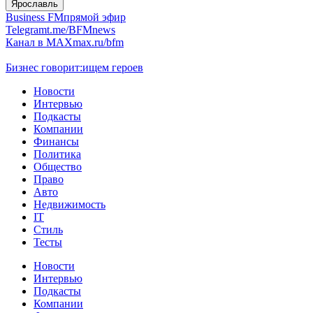
Ярославль
Business FM
прямой эфир
Telegram
t.me/BFMnews
Канал в MAX
max.ru/bfm
Бизнес говорит:
ищем героев
Новости
Интервью
Подкасты
Компании
Финансы
Политика
Общество
Право
Авто
Недвижимость
IT
Стиль
Тесты
Новости
Интервью
Подкасты
Компании