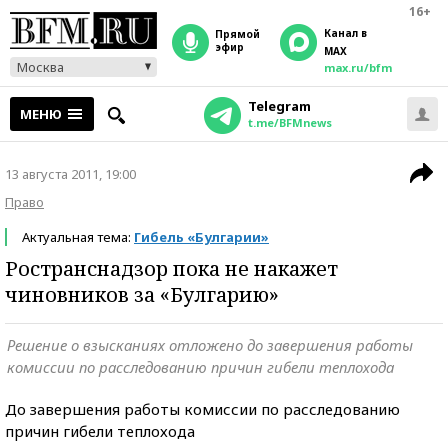
16+
Канал в
прямой
эфир
MAX
Москва
max.ru/bfm
Telegram
МЕНЮ
t.me/BFMnews
13 августа 2011, 19:00
Право
Актуальная тема:
Гибель «Булгарии»
Ространснадзор пока не накажет
чиновников за «Булгарию»
Решение о взысканиях отложено до завершения работы
комиссии по расследованию причин гибели теплохода
До завершения работы комиссии по расследованию
причин гибели теплохода