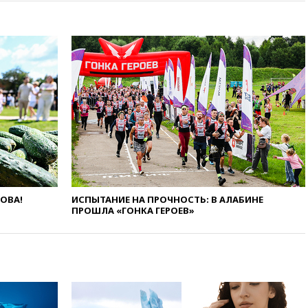
России
02:30
Трамп попросил
отпустить его с круглого стола
в Госдепе, чтобы «вести
войну»
01:35
Мигрант погиб при
попытке попасть из Марокко в
Сеуту на параплане
00:30
FT: ЕС не готов принять в
блок Украину из-за уровня
коррупции
вчера, 23:35
Лукашенко
объяснил экономическую
выгоду безвизового режима с
ЛОВА!
ИСПЫТАНИЕ НА ПРОЧНОСТЬ: В АЛАБИНЕ
ПРОШЛА «ГОНКА ГЕРОЕВ»
ЕС
вчера, 22:59
На башню
ресторана «Армения» в
Москве вернут утраченную
скульптуру балерины
вчера, 22:45
Литовец
протаранил погранпункт при