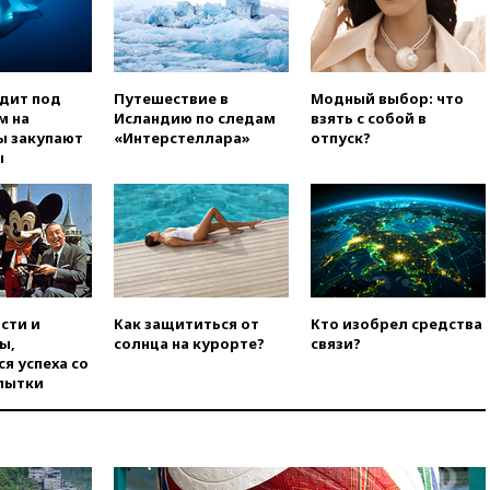
попытке попасть в Россию
вчера, 22:28
Бессент
анонсировал скорое
соглашение о прекращении
одит под
Путешествие в
Модный выбор: что
огня США и Ирана
м на
Исландию по следам
взять с собой в
ы закупают
«Интерстеллара»
отпуск?
вчера, 22:15
Три человека
ы
получили ножевые ранения
при нападении в Чехии
вчера, 22:00
Путин поручил
выделить средства на новые
РЛС для Белгородской
области
вчера, 21:56
The Atlantic: Маск
сти и
Как защититься от
Кто изобрел средства
отказал Украине в
ы,
солнца на курорте?
связи?
использовании Starlink для
я успеха со
атак вглубь РФ
пытки
вчера, 21:35
После пожара на
складе в Брянске возбудили
уголовное дело
вчера, 21:26
Лидеры сборной