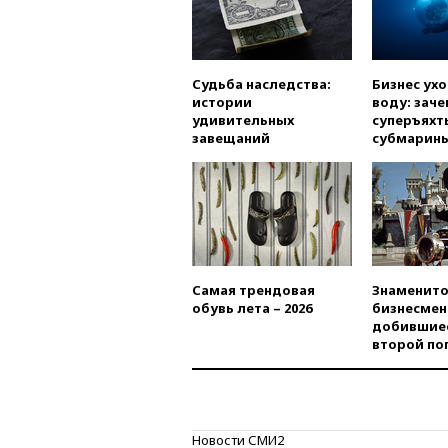
Судьба наследства:
Бизнес ух
истории
воду: заче
удивительных
суперъяхт
завещаний
субмарин
Самая трендовая
Знаменито
обувь лета – 2026
бизнесмен
добившиес
второй по
Новости СМИ2