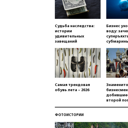
Судьба наследства:
Бизнес ух
истории
воду: заче
удивительных
суперъяхт
завещаний
субмарин
Самая трендовая
Знаменито
обувь лета – 2026
бизнесмен
добившиес
второй по
ФОТОИСТОРИИ