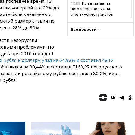
за последнее время. 13
13:03
Испания ввела
итам «овернайт» с 28% до
погранконтроль для
айт» были увеличены с
итальянских туристов
ожный размер ставки по
12:27
Возгорание на Ильском
ен с 28% до 30%.
НПЗ, вызванное атакой БПЛА,
Все новости »
потушили
асти Белоруссии
11:47
Суд оставил под
совыми проблемами. По
арестом Rolls-Royce блогера
 декабря 2010 года до 1
Лерчек
 рубля к доллару упал на 64,83% и составил 4945
11:07
При столкновении
 обвалился на 80,44% и составил 7168,27 белорусского
катера и лодки под Самарой
 валюты к российскому рублю составила 80,2%, курс
погибли два человека
 рубля.
10:27
Движение по трассе
«Новороссия» восстановлено
09:55
Силы ПВО перехватили
за утро 85 БПЛА над
территорией РФ
09:25
Ильский НПЗ на Кубани
загорелся после падения
обломков дрона