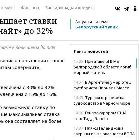
номика
Финансы
Банки, вклады и кредиты
вышает ставки
Актуальная тема:
Белорусский тупик
найт» до 32%
также повышены до 32%
Лента новостей
ъявил о повышении ставок
15:25
При атаке БПЛА в
итам «овернайт»,
Белгородской области погиб
мирный житель
14:54
В Аргентине умер отец
величена с 30% до 32%.
футболиста Лионеля Месси
увеличена с 15% до 16%.
14:43
Турция ограничила
судоходство в Черном море
о возможную ставку по
14:20
Генпрокурором США
ьше максимальная ставка
стал Тодд Бланш
рь она составляет не более
13:37
Пляжи Геленджика
закрыты из-за опасности БПЛА