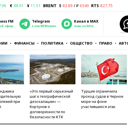
7.96
€
88.91
¥
11.51
BRENT
$
83.89
/ ₽
6540
RTS
827.75
ness FM
Telegram
Канал в MAX
ой эфир
t.me/BFMnews
max.ru/bfm
НИИ
ФИНАНСЫ
ПОЛИТИКА
ОБЩЕСТВО
ПРАВО
АВТ
енджика
«Это первый серьезный
Турция ограничила
удительную
шаг к географической
проход судов в Черное
пляжей при
деэскалации» —
море на фоне
А
Кортунов о
участившихся атак
договоренности по
безопасности КТК