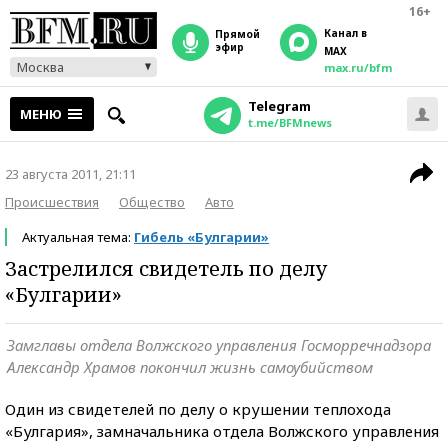
16+
Канал в
прямой
эфир
MAX
Москва
max.ru/bfm
Telegram
МЕНЮ
t.me/BFMnews
23 августа 2011, 21:11
Происшествия
Общество
Авто
Актуальная тема:
Гибель «Булгарии»
Застрелился свидетель по делу
«Булгарии»
Замглавы отдела Волжского управления Госморречнадзора
Александр Храмов покончил жизнь самоубийством
Один из свидетелей по делу о крушении теплохода
«Булгария», замначальника отдела Волжского управления