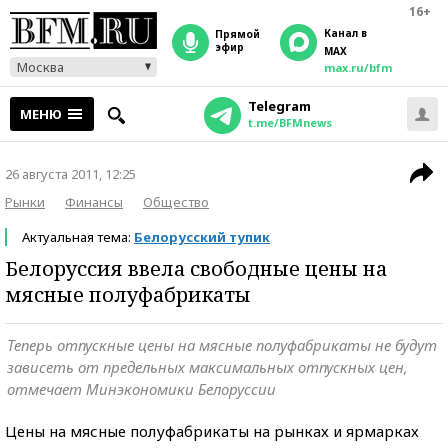
16+
Канал в
прямой
эфир
MAX
Москва
max.ru/bfm
Telegram
МЕНЮ
t.me/BFMnews
26 августа 2011, 12:25
Рынки
Финансы
Общество
Актуальная тема:
Белорусский тупик
Белоруссия ввела свободные цены на
мясные полуфабрикаты
Теперь отпускные цены на мясные полуфабрикаты не будут
зависеть от предельных максимальных отпускных цен,
отмечает Минэкономики Белоруссии
Цены на мясные полуфабрикаты на рынках и ярмарках