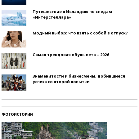
Путешествие в Исландию по следам
«Интерстеллара»
Модный выбор: что взять с собой в отпуск?
Самая трендовая обувь лета – 2026
Знаменитости и бизнесмены, добившиеся
успеха со второй попытки
Как защититься от солнца на курорте?
ФОТОИСТОРИИ
Кто изобрел средства связи?