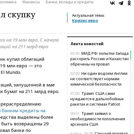
ономика
Финансы
Банки, вклады и кредиты
л скупку
Актуальная тема:
Кризис евро
го на 19 млн евро. С начала
Лента новостей
аций на 211 млрд евро
03:00
МИД РФ: попытки Запада
нк купил облигаций
рассорить Россию и Казахстан
обречены на провал
19 млн евро — это
El Mundo.
02:00
Ни один водоем Англии
не соответствует нормам
химической безопасности
гаций, запущенной в мае
х бумаг на 211 млрд евро.
01:00
Трамп: США сами
нуждаются в дальнобойных
перераспределению
ракетах и системах Patriot
 банкам кредиты на
00:01
Трамп заявил о
редства выделены более
необходимости пополнения
ны быть возвращены 29
арсенала США
овал банки по
вчера, 23:28
Слуцкий призвал