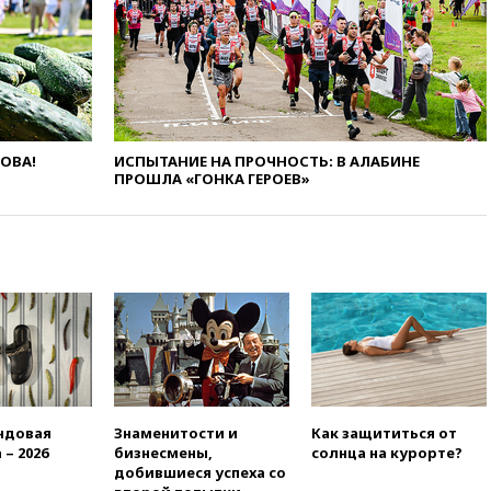
рекомендовать не посещать
Армению
вчера, 20:35
ПВО за день
сбила еще 281 украинский
беспилотник над Россией
вчера, 20:27
Ямпольская
ЛОВА!
ИСПЫТАНИЕ НА ПРОЧНОСТЬ: В АЛАБИНЕ
призвала оптимизировать
ПРОШЛА «ГОНКА ГЕРОЕВ»
олимпиады для поступления в
вузы
вчера, 20:15
Минтранс
предложил оплачивать
защиту дорог от БПЛА из
средств на ремонт
вчера, 20:00
Зеленский 8
августа посетит Сербию с
официальным визитом
вчера, 19:58
В Госдуму будет
внесен законопроект об
ндовая
Знаменитости и
Как защититься от
отмене ЕГЭ
 – 2026
бизнесмены,
солнца на курорте?
добившиеся успеха со
вчера, 19:50
Аэропорты Сочи и