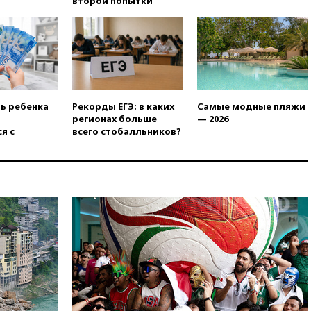
второй попытки
Ярославля приостановили
работу
вчера, 19:35
WP: Трамп
призвал доноров-
республиканцев поддержать
Вэнса на выборах 2028 года
вчера, 19:20
Число ломбардов
ть ребенка
Рекорды ЕГЭ: в каких
Самые модные пляжи
в РФ превысило максимум
регионах больше
— 2026
2022 года
я с
всего стобалльников?
вчера, 19:15
Жуковский и
аэропорт Геленджика
возобновили работу
вчера, 19:00
Путин уточнил
порядок присвоения воинских
званий добровольцам
вчера, 18:50
Euractiv: восток
Финляндии приходит в упадок
без российских туристов
вчера, 18:35
В Жуковском и
аэропорту Геленджика
введены ограничения