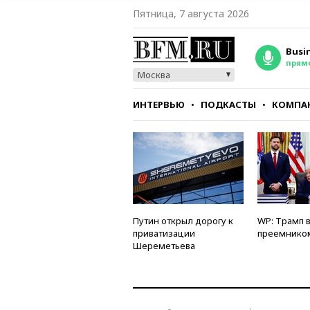
Пятница, 7 августа 2026
Busi
прям
Москва
ИНТЕРВЬЮ
ПОДКАСТЫ
КОМПА
СТИЛЬ
ТЕСТЫ
Путин открыл дорогу к
WP: Трамп 
приватизации
преемнико
Шереметьева