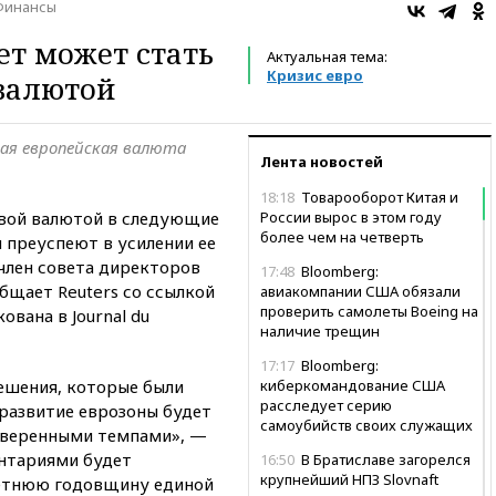
Финансы
лет может стать
Актуальная тема:
Кризис евро
валютой
ная европейская валюта
Лента новостей
18:18
Товарооборот Китая и
вой валютой в следующие
России вырос в этом году
более чем на четверть
ы преуспеют в усилении ее
член совета директоров
17:48
Bloomberg:
бщает Reuters со ссылкой
авиакомпании США обязали
проверить самолеты Boeing на
ована в Journal du
наличие трещин
17:17
Bloomberg:
решения, которые были
киберкомандование США
расследует серию
 развитие еврозоны будет
самоубийств своих служащих
уверенными темпами», —
ентариями будет
16:50
В Братиславе загорелся
крупнейший НПЗ Slovnaft
летнюю годовщину единой