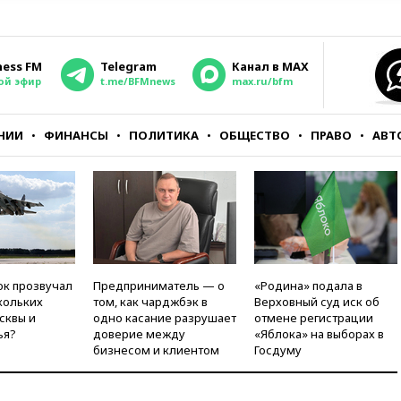
ness FM
Telegram
Канал в MAX
ой эфир
t.me/BFMnews
max.ru/bfm
НИИ
ФИНАНСЫ
ПОЛИТИКА
ОБЩЕСТВО
ПРАВО
АВТ
ок прозвучал
Предприниматель — о
«Родина» подала в
кольких
том, как чарджбэк в
Верховный суд иск об
сквы и
одно касание разрушает
отмене регистрации
ья?
доверие между
«Яблока» на выборах в
бизнесом и клиентом
Госдуму