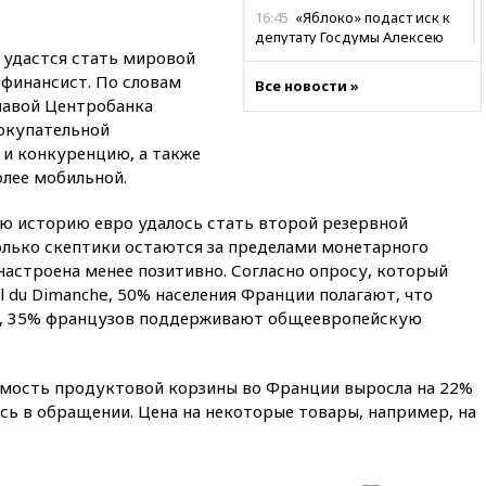
16:45
«Яблоко» подаст иск к
депутату Госдумы Алексею
о удастся стать мировой
Журавлеву
 финансист. По словам
Все новости »
16:35
Мельникова и еще
главой Центробанка
шесть гимнастов сборной
окупательной
России не получили визы на
ЧЕ
 и конкуренцию, а также
олее мобильной.
16:16
Движение по
Крымскому мосту
юю историю евро удалось стать второй резервной
перекрывали второй раз за
день
олько скептики остаются за пределами монетарного
настроена менее позитивно. Согласно опросу, который
16:00
Создатели пирамиды
l du Dimanche, 50% населения Франции полагают, что
АФК «Наследие» получили от
шести до 12 лет колонии
ей, 35% французов поддерживают общеевропейскую
15:45
Верховный суд 10
августа рассмотрит иск о
тоимость продуктовой корзины во Франции выросла на 22%
снятии «Яблока» с выборов
ось в обращении. Цена на некоторые товары, например, на
15:35
Четыре человека
пострадали при пожаре на
складе с красками в Брянске