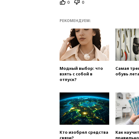
0
0
РЕКОМЕНДУЕМ:
Модный выбор: что
Самая тре
взять с собой в
обувь лета
отпуск?
Кто изобрел средства
Как научи
связи?
правильно