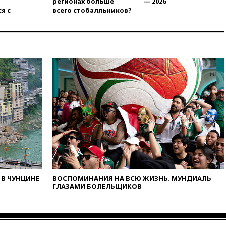
регионах больше
— 2026
11:41
ТПП предлагает
я с
всего стобалльников?
изменить процедуру
банкротства для
пострадавших от атак БПЛА
продавцов
11:38
Шадаев исключил
запуск мессенджера на
«Госуслугах»
11:22
При стрельбе в школе в
Таиланде погибли пять
человек
11:19
Россия рассчитывает
заключить безвизовые
соглашения с Индонезией и
Малайзией
11:04
«Ведомости»: на партию
«Яблоко» ополчились
В ЧУНЦИНЕ
ВОСПОМИНАНИЯ НА ВСЮ ЖИЗНЬ. МУНДИАЛЬ
ГЛАЗАМИ БОЛЕЛЬЩИКОВ
конкуренты
10:59
Торговые центры и кафе
в России могут обязать
раздавать питьевую воду