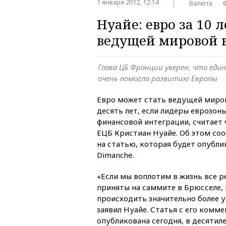
1 января 2012, 12:14
Валюта
Нуайе: евро за 10 
ведущей мировой 
Глава ЦБ Франции уверен, что еди
очень помогла развитию Европы
Евро может стать ведущей миро
десять лет, если лидеры еврозон
финансовой интеграции, считает 
ЕЦБ Кристиан Нуайе. Об этом соо
на статью, которая будет опублик
Dimanche.
«Если мы воплотим в жизнь все 
приняты на саммите в Брюсселе,
происходить значительно более 
заявил Нуайе. Статья с его комм
опубликована сегодня, в десяти