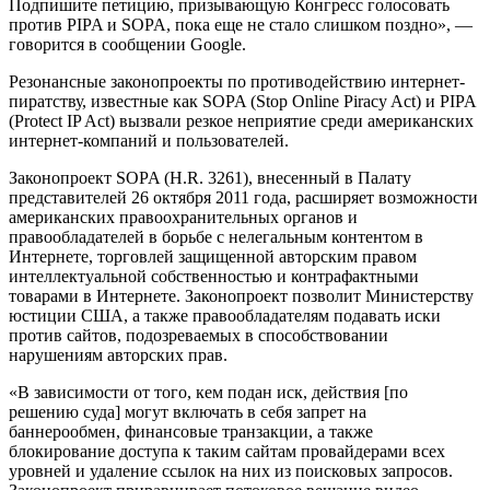
Фото: PhotoXPress
Обращение Google к Конгрессу США, в котором интернет-
компания выступает против законопроектов SOPA (Stop
Online Piracy Act) и Protect IP Act (PIPA), поддержали около 4,5
миллиона человек, сообщает сайт Los Angeles Times. Данную
информацию подтвердили изданию представители Google.
В среду Google разместила на главной странице своего
поисковика призыв к пользователям выступить против
цензуры в Интернете. «Голосование в Сенате начнется 24
января. Пожалуйста, дайте им знать, что вы чувствуете.
Подпишите петицию, призывающую Конгресс голосовать
против PIPA и SOPA, пока еще не стало слишком поздно», —
говорится в сообщении Google.
Резонансные законопроекты по противодействию интернет-
пиратству, известные как SOPA (Stop Online Piracy Act) и PIPA
(Protect IP Act) вызвали резкое неприятие среди американских