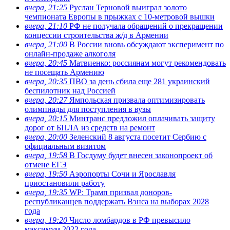
вчера, 21:25
Руслан Терновой выиграл золото
чемпионата Европы в прыжках с 10-метровой вышки
вчера, 21:10
РФ не получала обращений о прекращении
концессии строительства ж/д в Армении
вчера, 21:00
В России вновь обсуждают эксперимент по
онлайн-продаже алкоголя
вчера, 20:45
Матвиенко: россиянам могут рекомендовать
не посещать Армению
вчера, 20:35
ПВО за день сбила еще 281 украинский
беспилотник над Россией
вчера, 20:27
Ямпольская призвала оптимизировать
олимпиады для поступления в вузы
вчера, 20:15
Минтранс предложил оплачивать защиту
дорог от БПЛА из средств на ремонт
вчера, 20:00
Зеленский 8 августа посетит Сербию с
официальным визитом
вчера, 19:58
В Госдуму будет внесен законопроект об
отмене ЕГЭ
вчера, 19:50
Аэропорты Сочи и Ярославля
приостановили работу
вчера, 19:35
WP: Трамп призвал доноров-
республиканцев поддержать Вэнса на выборах 2028
года
вчера, 19:20
Число ломбардов в РФ превысило
максимум 2022 года