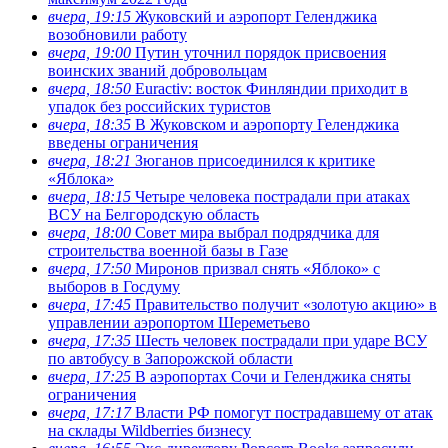
вчера, 19:15
Жуковский и аэропорт Геленджика
возобновили работу
вчера, 19:00
Путин уточнил порядок присвоения
воинских званий добровольцам
вчера, 18:50
Euractiv: восток Финляндии приходит в
упадок без российских туристов
вчера, 18:35
В Жуковском и аэропорту Геленджика
введены ограничения
вчера, 18:21
Зюганов присоединился к критике
«Яблока»
вчера, 18:15
Четыре человека пострадали при атаках
ВСУ на Белгородскую область
вчера, 18:00
Совет мира выбрал подрядчика для
строительства военной базы в Газе
вчера, 17:50
Миронов призвал снять «Яблоко» с
выборов в Госдуму
вчера, 17:45
Правительство получит «золотую акцию» в
управлении аэропортом Шереметьево
вчера, 17:35
Шесть человек пострадали при ударе ВСУ
по автобусу в Запорожской области
вчера, 17:25
В аэропортах Сочи и Геленджика сняты
ограничения
вчера, 17:17
Власти РФ помогут пострадавшему от атак
на склады Wildberries бизнесу