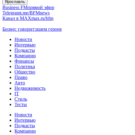
Ярославль
Business FM
прямой эфир
Telegram
t.me/BFMnews
Канал в MAX
max.ru/bfm
Бизнес говорит:
ищем героев
Новости
Интервью
Подкасты
Компании
Финансы
Политика
Общество
Право
Авто
Недвижимость
IT
Стиль
Тесты
Новости
Интервью
Подкасты
Компании