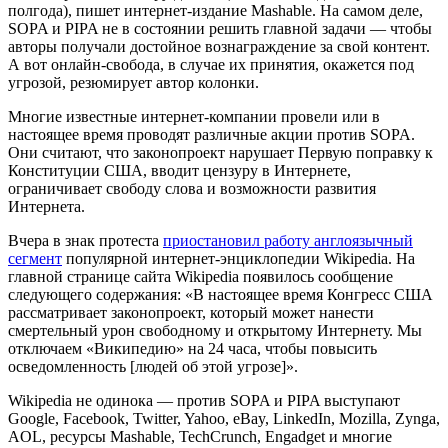
Фото: google.com/landing/takeaction
Шутка из Twitter: «Согласно SOPA, вам дадут 5 лет за
закачку песни Майкла Джексона. Это на год больше, чем
дали врачу, который его убил»
Действительно, согласно законопроекту, любая авторская
аудиозапись, опубликованная в Интернете, может стать
поводом для иска в случае, если она, хотя бы теоретически,
может принести автору деньги (от 2,5 тысяч долларов за
полгода), пишет интернет-издание Mashable. На самом деле,
SOPA и PIPA не в состоянии решить главной задачи — чтобы
авторы получали достойное вознаграждение за свой контент.
А вот онлайн-свобода, в случае их принятия, окажется под
угрозой, резюмирует автор колонки.
Многие известные интернет-компании провели или в