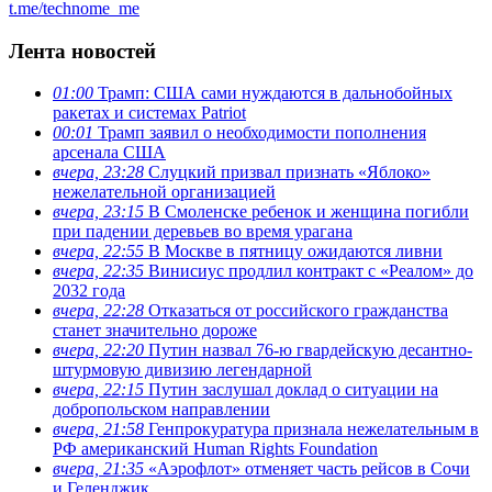
t.me/technome_me
Лента новостей
01:00
Трамп: США сами нуждаются в дальнобойных
ракетах и системах Patriot
00:01
Трамп заявил о необходимости пополнения
арсенала США
вчера, 23:28
Слуцкий призвал признать «Яблоко»
нежелательной организацией
вчера, 23:15
В Смоленске ребенок и женщина погибли
при падении деревьев во время урагана
вчера, 22:55
В Москве в пятницу ожидаются ливни
вчера, 22:35
Винисиус продлил контракт с «Реалом» до
2032 года
вчера, 22:28
Отказаться от российского гражданства
станет значительно дороже
вчера, 22:20
Путин назвал 76-ю гвардейскую десантно-
штурмовую дивизию легендарной
вчера, 22:15
Путин заслушал доклад о ситуации на
добропольском направлении
вчера, 21:58
Генпрокуратура признала нежелательным в
РФ американский Human Rights Foundation
вчера, 21:35
«Аэрофлот» отменяет часть рейсов в Сочи
и Геленджик