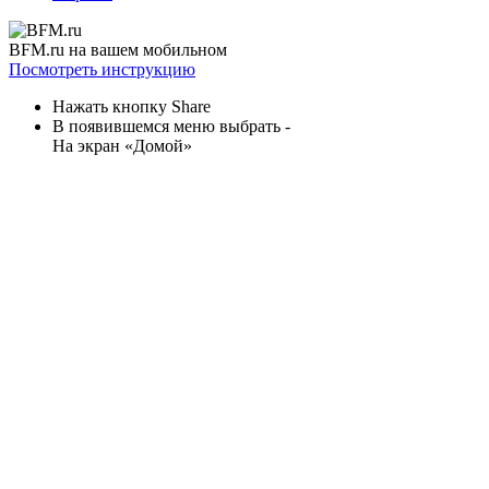
предоставления информации на основе сбора, систематизации
и анализа сведений, относящихся к предпочтениям
пользователей сети «Интернет», находящихся на территории
Российской Федерации)
Свидетельство о регистрации СМИ
Эл № ФС77-89677 от
10.06.2025 г.
Реклама
Радио
Контакты
Медиа-кит
Правила портала
Авторы
Опросы
BFM.ru на вашем мобильном
Посмотреть инструкцию
Нажать кнопку Share
В появившемся меню выбрать -