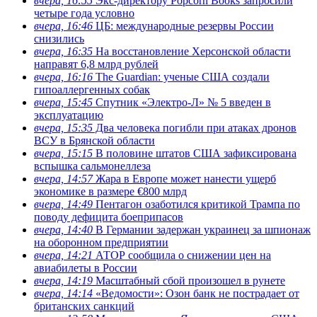
вчера, 16:55
Экс-директору Popcorn Books запросили
четыре года условно
вчера, 16:46
ЦБ: международные резервы России
снизились
вчера, 16:35
На восстановление Херсонской области
направят 6,8 млрд рублей
вчера, 16:16
The Guardian: ученые США создали
гипоаллергенных собак
вчера, 15:45
Спутник «Электро-Л» № 5 введен в
эксплуатацию
вчера, 15:35
Два человека погибли при атаках дронов
ВСУ в Брянской области
вчера, 15:15
В половине штатов США зафиксирована
вспышка сальмонеллеза
вчера, 14:57
Жара в Европе может нанести ущерб
экономике в размере €800 млрд
вчера, 14:49
Пентагон озаботился критикой Трампа по
поводу дефицита боеприпасов
вчера, 14:40
В Германии задержан украинец за шпионаж
на оборонном предприятии
вчера, 14:21
АТОР сообщила о снижении цен на
авиабилеты в России
вчера, 14:19
Масштабный сбой произошел в рунете
вчера, 14:14
«Ведомости»: Озон банк не пострадает от
британских санкций