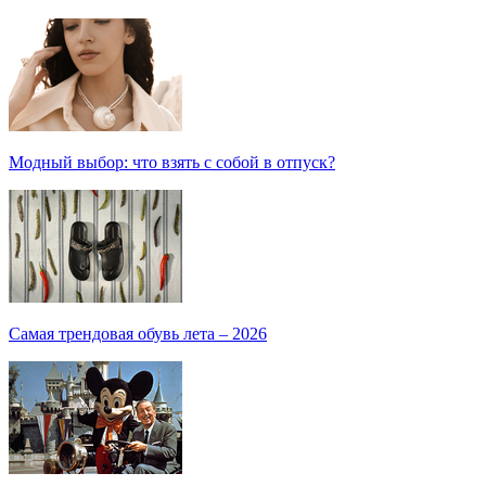
вторник, 24 января. За принятие законов выступают
американская ассоциация звукозаписи (RIAA, Recording
Industry Association of America) и ассоциация кинокомпаний
Америки (MPAA, Motion Picture Association of America). Они
считают, что новое законодательство необходимо, поскольку
интернет-пиратство ставит под угрозу их бизнес и грозит
людям, задействованным в кино- и музыкальном
производстве потерей рабочих мест.
0
0
Подпишись
Поделиться
Рекомендуем: