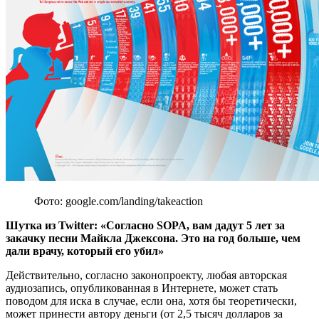
рассмотрение в Сенат 12 мая 2011 года, направлен против
мошеннических сайтов, зарегистрированных за пределами
США.
Ужесточение правил контроля за распространением
нелицензионного контента может существенно навредить
интернет-бизнесу, считают противники законопроектов. В
частности, в SOPA наказание предусмотрено не только за
распространение, но и за использование нелегально
полученного контента. Владельцы ресурсов и пользователи
могут привлекаться к денежным штрафам или уголовной
ответственности, любой ресурс может быть закрыт по
решению суда.