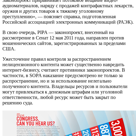
интернет-компаний и пользователей.
Законопроект SOPA (H.R. 3261), внесенный в Палату
представителей 26 октября 2011 года, расширяет возможности
американских правоохранительных органов и
правообладателей в борьбе с нелегальным контентом в
Интернете, торговлей защищенной авторским правом
интеллектуальной собственностью и контрафактными
товарами в Интернете. Законопроект позволит Министерству
юстиции США, а также правообладателям подавать иски
против сайтов, подозреваемых в способствовании
нарушениям авторских прав.
«В зависимости от того, кем подан иск, действия [по
решению суда] могут включать в себя запрет на
баннерообмен, финансовые транзакции, а также
блокирование доступа к таким сайтам провайдерами всех
уровней и удаление ссылок на них из поисковых запросов.
Законопроект приравнивает потоковое вещание видео-
аудиоматериалов, наряду с продажей контрафактных лекарств,
оружия и других товаров к тяжкому уголовному
преступлению», — поясняет справка, подготовленная
Российской ассоциацией электронных коммуникаций (РАЭК).
В свою очередь, PIPA — законопроект, внесенный на