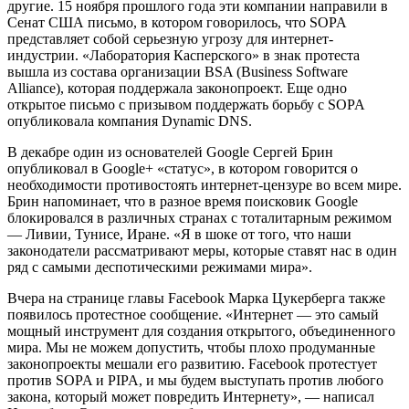
настоящее время проводят различные акции против SOPA.
Они считают, что законопроект нарушает Первую поправку к
Конституции США, вводит цензуру в Интернете,
ограничивает свободу слова и возможности развития
Интернета.
Вчера в знак протеста
приостановил работу англоязычный
сегмент
популярной интернет-энциклопедии Wikipedia. На
главной странице сайта Wikipedia появилось сообщение
следующего содержания: «В настоящее время Конгресс США
рассматривает законопроект, который может нанести
смертельный урон свободному и открытому Интернету. Мы
отключаем «Википедию» на 24 часа, чтобы повысить
осведомленность [людей об этой угрозе]».
Wikipedia не одинока — против SOPA и PIPA выступают
Google, Facebook, Twitter, Yahoo, eBay, LinkedIn, Mozilla, Zynga,
AOL, ресурсы Mashable, TechCrunch, Engadget и многие
другие. 15 ноября прошлого года эти компании направили в
Сенат США письмо, в котором говорилось, что SOPA
представляет собой серьезную угрозу для интернет-
индустрии. «Лаборатория Касперского» в знак протеста
вышла из состава организации BSA (Business Software
Alliance), которая поддержала законопроект. Еще одно
открытое письмо с призывом поддержать борьбу с SOPA