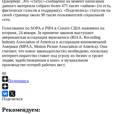
опубликовала компания Dynamic DNS.
В декабре один из основателей Google Сергей Брин
опубликовал в Google+ «статус», в котором говорится о
необходимости противостоять интернет-цензуре во всем мире.
Брин напоминает, что в разное время поисковик Google
блокировался в различных странах с тоталитарным режимом
— Ливии, Тунисе, Иране. «Я в шоке от того, что наши
законодатели рассматривают меры, которые ставят нас в один
ряд с самыми деспотическими режимами мира».
Вчера на странице главы Facebook Марка Цукерберга также
появилось протестное сообщение. «Интернет — это самый
мощный инструмент для создания открытого, объединенного
мира. Мы не можем допустить, чтобы плохо продуманные
законопроекты мешали его развитию. Facebook протестует
против SOPA и PIPA, и мы будем выступать против любого
закона, который может повредить Интернету», — написал
Цукерберг. Это «статус»-сообщение на момент написания
данного материала собрало более 475 тысяч «лайков» (то есть,
фактически голосов в поддержку). «Поделились» статусом на
своей странице около 90 тысяч пользователей социальной
сети.
Голосование по SOPA и PIPA в Сенате США назначено на