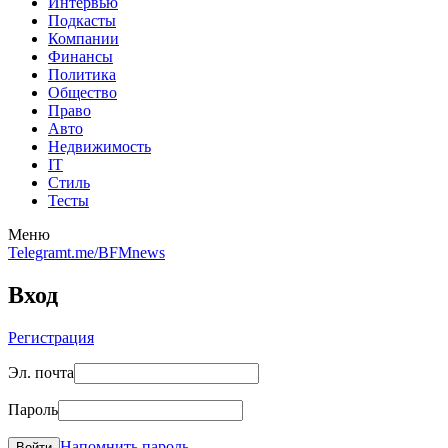
Интервью
Подкасты
Компании
Финансы
Политика
Общество
Право
Авто
Недвижимость
IT
Стиль
Тесты
Меню
Telegram
t.me/BFMnews
Вход
Регистрация
Эл. почта
Пароль
Напомнить пароль
Войти