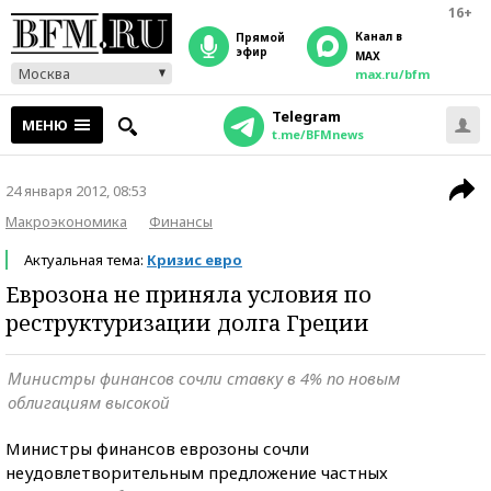
16+
Канал в
прямой
эфир
MAX
Москва
max.ru/bfm
Telegram
МЕНЮ
t.me/BFMnews
24 января 2012, 08:53
Макроэкономика
Финансы
Актуальная тема:
Кризис евро
Еврозона не приняла условия по
реструктуризации долга Греции
Министры финансов сочли ставку в 4% по новым
облигациям высокой
Министры финансов еврозоны сочли
неудовлетворительным предложение частных