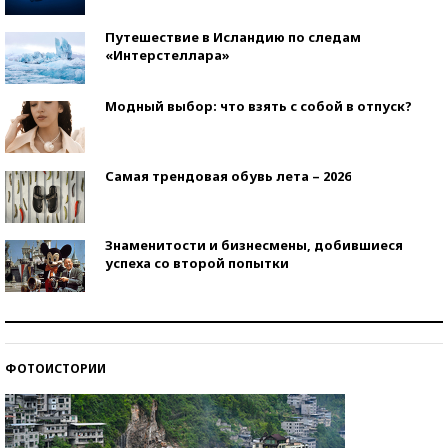
Путешествие в Исландию по следам
«Интерстеллара»
Модный выбор: что взять с собой в отпуск?
Самая трендовая обувь лета – 2026
Знаменитости и бизнесмены, добившиеся
успеха со второй попытки
Как защититься от солнца на курорте?
ФОТОИСТОРИИ
Кто изобрел средства связи?