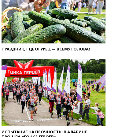
ПРАЗДНИК, ГДЕ ОГУРЕЦ — ВСЕМУ ГОЛОВА!
ИСПЫТАНИЕ НА ПРОЧНОСТЬ: В АЛАБИНЕ
ПРОШЛА «ГОНКА ГЕРОЕВ»