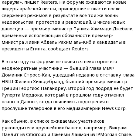
караула», пишет Reuters. На форуме ожидаются новые
лидеры арабской весны, пришедшие к власти после
свержения режимов в результате все той же волны
недовольства, протестов и революций. В числе новых
давосцев — премьер-министр Туниса Хаммади Джебали,
временный исполняющий обязанности премьер-
министра Ливии Абдель Рахим аль-Киб и кандидаты в
президенты Египта, сообщает Reuters.
В этом году на форуме не появятся некоторые его
неоднократные участники — бывший глава МВФ
Доминик Стросс-Кан, ушедший недавно в отставку глава
НБШ Филипп Хильдебранд, бывший премьер-министр
Греции Георгиос Папандреу. Второй год подряд не будет
Руперта Мердока, который в прошлом году отменил
планы в Давосе, когда появились подозрения о
прослушке телефонов в его медиаимперии News Corp.
Как обычно, в списке ожидаемых участников
руководители крупнейших банков, например, Викрам
Пандит из Citigroup и Джейми Даймон из JPMorgan Chase,