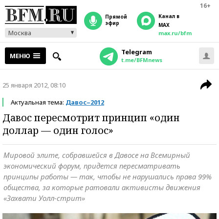
16+
Канал в
прямой
эфир
MAX
Москва
max.ru/bfm
Telegram
МЕНЮ
t.me/BFMnews
25 января 2012, 08:10
Актуальная тема:
Давос–2012
Давос пересмотрит принцип «один
доллар — один голос»
Мировой элите, собравшейся в Давосе на Всемирный
экономический форум, придется пересматривать
принципы работы — так, чтобы не нарушались права 99%
общества, за которые ратовали активисты движения
«Захвати Уолл-стрит»