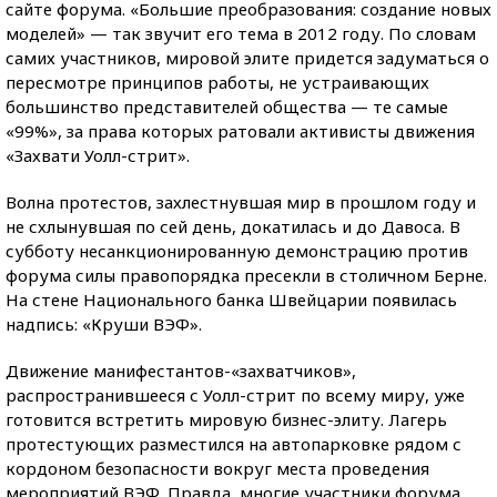
сайте форума. «Большие преобразования: создание новых
моделей» — так звучит его тема в 2012 году. По словам
самих участников, мировой элите придется задуматься о
пересмотре принципов работы, не устраивающих
большинство представителей общества — те самые
«99%», за права которых ратовали активисты движения
«Захвати Уолл-стрит».
Волна протестов, захлестнувшая мир в прошлом году и
не схлынувшая по сей день, докатилась и до Давоса. В
субботу несанкционированную демонстрацию против
форума силы правопорядка пресекли в столичном Берне.
На стене Национального банка Швейцарии появилась
надпись: «Круши ВЭФ».
Движение манифестантов-«захватчиков»,
распространившееся с Уолл-стрит по всему миру, уже
готовится встретить мировую бизнес-элиту. Лагерь
протестующих разместился на автопарковке рядом с
кордоном безопасности вокруг места проведения
мероприятий ВЭФ. Правда, многие участники форума,