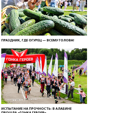
ПРАЗДНИК, ГДЕ ОГУРЕЦ — ВСЕМУ ГОЛОВА!
ИСПЫТАНИЕ НА ПРОЧНОСТЬ: В АЛАБИНЕ
ПРОШЛА «ГОНКА ГЕРОЕВ»