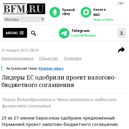
16+
Канал в
прямой
эфир
MAX
Москва
max.ru/bfm
Telegram
МЕНЮ
t.me/BFMnews
31 января 2012, 08:39
Макроэкономика
Общество
Политика
Актуальная тема:
Кризис евро
Лидеры ЕС одобрили проект налогово-
бюджетного соглашения
Только Великобритания и Чехия отказались подписать
финансовое соглашение
25 из 27 членов Евросоюза одобрили предложенный
Германией проект налогово-бюджетного соглашения,