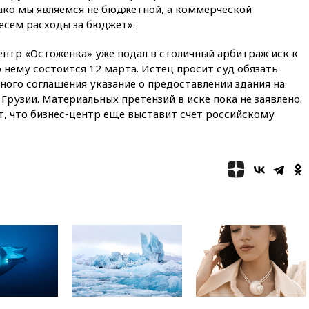
официальный визит в Сербию
ако мы являемся не бюджетной, а коммерческой
несем расходы за бюджет».
вчера, 19:19
Россиянка
погибла во Французских
Альпах
ентр «Остоженка» уже подал в столичный арбитраж иск к
 нему состоится 12 марта. Истец просит суд обязать
вчера, 19:00
Открытое
ного соглашения указание о предоставлении здания на
горение на складе в Брянске
Грузии. Материальных претензий в иске пока не заявлено.
ликвидировано
т, что бизнес-центр еще выставит счет российскому
вчера, 18:55
Минобороны
отчиталось об ударах по двум
украинским сухогрузам в
Черном море
вчера, 18:47
Школьники из РФ
стали абсолютными
чемпионами на олимпиаде по
ИИ
вчера, 18:39
Два человека
погибли в результате удара
ВСУ по многоэтажке в Керчи
вчера, 18:25
Беспилотник
атаковал турецкий сухогруз у
побережья Новороссийска