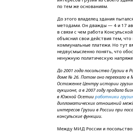
по тем же основаниям.
До этого владелец здания пытал
методами. Он дважды — 4 и 17 ав
в связи с чем работа Консульско
объяснил свои действия тем, что 
коммунальные платежи. Но тут в
недвусмысленно понять, что обо
ненужную политическую напряжен
До 2001 года посольство Грузии в 
доме № 26. Потом оно переехало в 
Остоженке Центру истории грузинс
аукционе, а в 2007 году продала б
в Южной Осетии
работники грузин
дипломатических отношений между
интересов Грузии в России при по
консульские функции.
Между МИД России и посольство