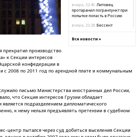
вчера, 22:45
Литовец
протаранил погранпункт при
попытке попасть в Россию
вчера, 22:28
Бессент
анонсировал скорое
соглашение о прекращении
Все новости »
огня США и Ирана
я прекратил производство
вчера, 22:15
Три человека
получили ножевые ранения
а» к Секции интересов
при нападении в Чехии
йцарской конфедерации в
и с 2008 по 2011 год по арендной плате и коммунальным
вчера, 22:00
Путин поручил
выделить средства на новые
РЛС для Белгородской
области
служило письмо Министерства иностранных дел России,
вало, что Секция интересов Грузии обладает
вчера, 21:56
The Atlantic: Маск
отказал Украине в
 является подразделением дипломатического
использовании Starlink для
венно, к нему нельзя предъявлять претензии в судебном
атак вглубь РФ
вчера, 21:35
После пожара на
складе в Брянске возбудили
ес-центр пытался через суд добиться выселения Секции
уголовное дело
я, однако в октябре 2007 года ему в этом было отказано