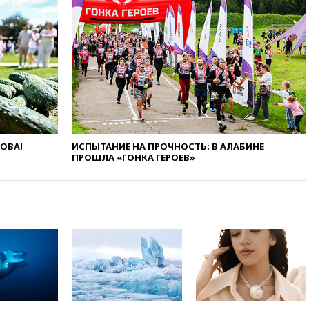
аэропорту Геленджика
вчера, 16:50
В Братиславе
загорелся крупнейший НПЗ
Slovnaft
вчера, 16:45
«Яблоко» подаст
иск к депутату Госдумы
Алексею Журавлеву
вчера, 16:35
Мельникова и
еще шесть гимнастов сборной
России не получили визы на
ЛОВА!
ИСПЫТАНИЕ НА ПРОЧНОСТЬ: В АЛАБИНЕ
ЧЕ
ПРОШЛА «ГОНКА ГЕРОЕВ»
вчера, 16:16
Движение по
Крымскому мосту
перекрывали второй раз за
день
вчера, 16:00
Создатели
пирамиды АФК «Наследие»
получили от шести до 12 лет
колонии
вчера, 15:45
Верховный суд 10
августа рассмотрит иск о