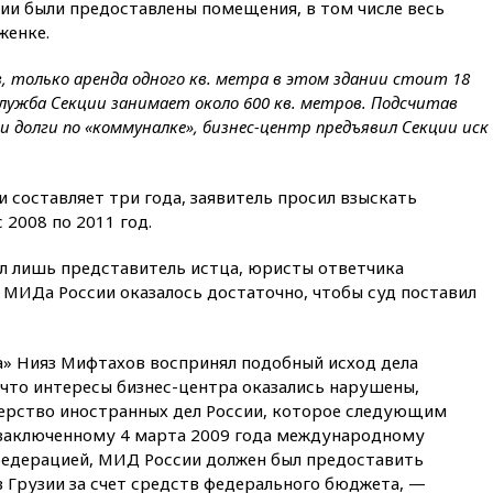
ии были предоставлены помещения, в том числе весь
заочно арестовали по делу о
женке.
финансировании
экстремизма
 только аренда одного кв. метра в этом здании стоит 18
вчера, 20:20
Суд США
 служба Секции занимает около 600 кв. метров. Подсчитав
постановил остановить
и долги по «коммуналке», бизнес-центр предъявил Секции иск
строительство бального зала в
Белом доме
вчера, 20:15
Сенат США
 составляет три года, заявитель просил взыскать
одобрил ужесточение
 2008 по 2011 год.
санкций против России и
Ирана
ал лишь представитель истца, юристы ответчика
вчера, 20:00
СК возбудил дело
 МИДа России оказалось достаточно, чтобы суд поставил
против журналистки Катерины
Гордеевой о фейках о ВС
России
» Нияз Мифтахов воспринял подобный исход дела
вчера, 19:45
ISU предоставил
, что интересы бизнес-центра оказались нарушены,
нейтральный статус
фигуристкам Валиевой и
ерство иностранных дел России, которое следующим
Трусовой
о заключенному 4 марта 2009 года международному
едерацией, МИД России должен был предоставить
вчера, 19:35
Зеленский
 Грузии за счет средств федерального бюджета, —
впервые совершил