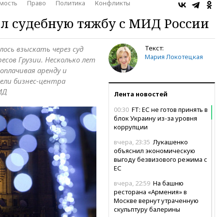
мость
Право
Политика
Конфликты
ял судебную тяжбу с МИД России
Текст:
лось взыскать через суд
Мария Локотецкая
ресов Грузии. Несколько лет
оплачивая аренду и
ели бизнес-центра
ИД
Лента новостей
00:30
FT: ЕС не готов принять в
блок Украину из-за уровня
коррупции
вчера, 23:35
Лукашенко
объяснил экономическую
выгоду безвизового режима с
ЕС
вчера, 22:59
На башню
ресторана «Армения» в
Москве вернут утраченную
скульптуру балерины