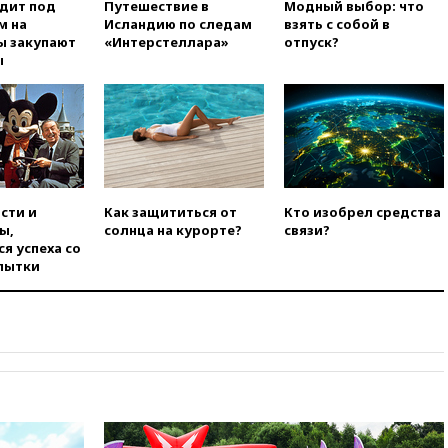
одит под
Путешествие в
Модный выбор: что
м на
Исландию по следам
взять с собой в
вчера, 18:18
Товарооборот
ы закупают
«Интерстеллара»
отпуск?
Китая и России вырос в этом
ы
году более чем на четверть
вчера, 17:55
Мужчина получил
ранения при атаке дрона на
Белгородскую область
вчера, 17:48
Bloomberg:
авиакомпании США обязали
проверить самолеты Boeing на
сти и
Как защититься от
Кто изобрел средства
наличие трещин
ы,
солнца на курорте?
связи?
вчера, 17:35
В Казани
я успеха со
пятилетний ребенок погиб при
пытки
падении из окна десятого
этажа
вчера, 17:17
Bloomberg:
киберкомандование США
расследует серию
самоубийств своих служащих
вчера, 17:00
Сняты
ограничения на полеты в