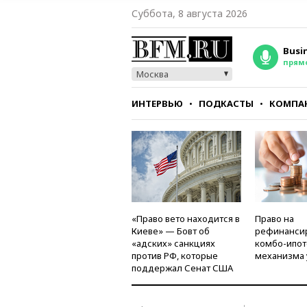
Суббота, 8 августа 2026
Busi
прям
Москва
ИНТЕРВЬЮ
ПОДКАСТЫ
КОМПА
СТИЛЬ
ТЕСТЫ
«Право вето находится в
Право на
Киеве» — Бовт об
рефинанси
«адских» санкциях
комбо-ипот
против РФ, которые
механизма 
поддержал Сенат США