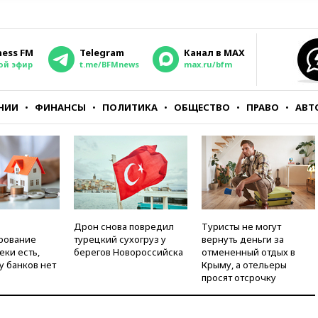
ness FM
Telegram
Канал в MAX
ой эфир
t.me/BFMnews
max.ru/bfm
НИИ
ФИНАНСЫ
ПОЛИТИКА
ОБЩЕСТВО
ПРАВО
АВТ
Дрон снова повредил
Туристы не могут
рование
турецкий сухогруз у
вернуть деньги за
еки есть,
берегов Новороссийска
отмененный отдых в
у банков нет
Крыму, а отельеры
просят отсрочку