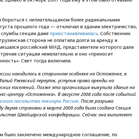
вчера, 21:26
Лидеры сборной
РФ по гимнастике получили
официальный отказ в визах от
ся бороться с неплательщиком более радикальными
Хорватии
густа прошлого года — отключал в здании электричество,
й службы секции даже
приостанавливалась
. Собственник
вчера, 21:15
Пентагон
опубликовал 16 новых видео с
грузинская сторона не оплатила долги за аренду и
НЛО
мешался российский МИД, представители которого дали
стрение ситуации нежелательно и оно «приносит
вчера, 21:00
На границе
Украины с Польшей скопилось
ность». Свет тогда включили.
свыше 6,5 тысячи грузовиков
России находилось в старинном особняке на Остоженке, в
вчера, 20:53
Швыдкой:
Малый Ржевский переулок, уступив право аренды на
«Интервидение» точно
пройдет в 2026 году
ких поселений. Позже эта организация выкупила здание на
изнес-центру «Остоженка». В августе 2008 года после событий
вчера, 20:45
ПВО за день
ского посольства покинули Россию
. После разрыва
сбила еще 75 украинских
беспилотников над Россией
 двумя странами в марте 2009 года была создана Секция
сольстве Швейцарской конфедерации. Сейчас она выполняет
вчера, 20:35
Велосипедист
погиб при атаке FPV-дрона в
Белгородской области
м было заключено международное соглашение, по
вчера, 20:30
Лидию Невзорову