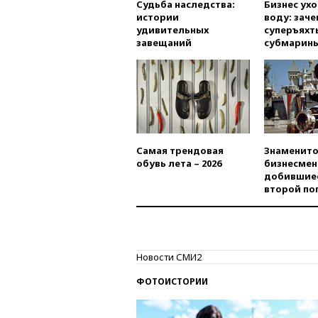
Судьба наследства:
Бизнес ух
истории
воду: заче
удивительных
суперъяхт
завещаний
субмарин
Самая трендовая
Знаменито
обувь лета – 2026
бизнесмен
добившиес
второй по
Новости СМИ2
ФОТОИСТОРИИ