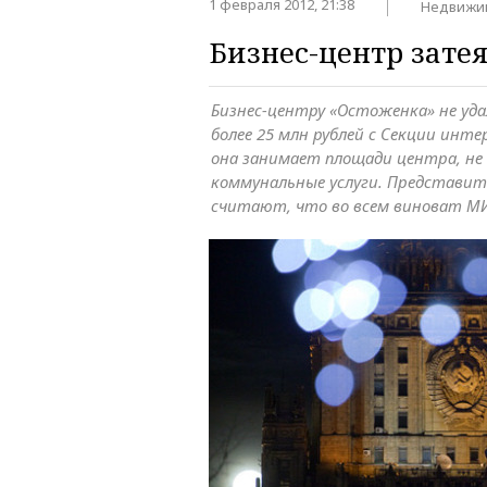
1 февраля 2012, 21:38
Недвижи
Бизнес-центр зате
Бизнес-центру «Остоженка» не уда
более 25 млн рублей с Секции инте
она занимает площади центра, не 
коммунальные услуги. Представит
считают, что во всем виноват М