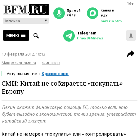
16+
Канал в
прямой
эфир
MAX
Москва
max.ru/bfm
Telegram
МЕНЮ
t.me/BFMnews
13 февраля 2012, 10:13
Макроэкономика
Финансы
Актуальная тема:
Кризис евро
СМИ: Китай не собирается «покупать»
Европу
Пекин окажет финансовую помощь ЕС, только если это
будет выгодно с экономической точки зрения, утверждает
китайский эксперт
Китай не намерен «покупать» или «контролировать»