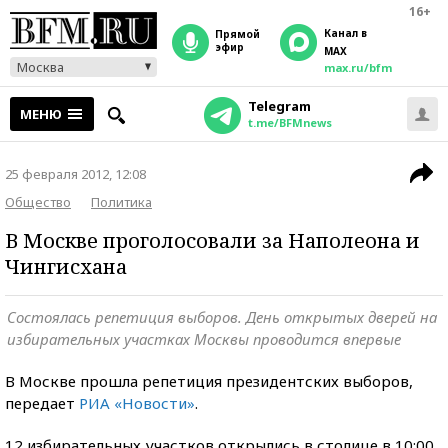
16+
Канал в
прямой
эфир
MAX
Москва
max.ru/bfm
Telegram
МЕНЮ
t.me/BFMnews
25 февраля 2012, 12:08
Общество
Политика
В Москве проголосовали за Наполеона и
Чингисхана
Состоялась репетиция выборов. День открытых дверей на
избирательных участках Москвы проводится впервые
В Москве прошла репетиция президентских выборов,
передает
РИА «Новости»
.
12 избирательных участков открылись в столице в 10:00