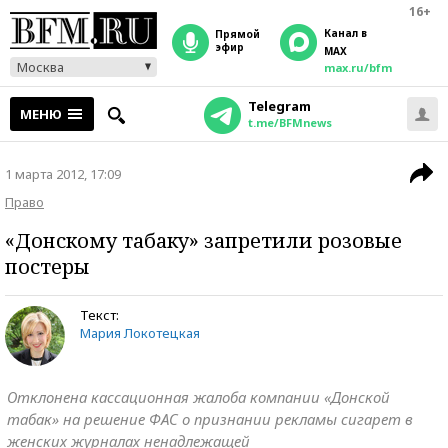
16+
Канал в
прямой
эфир
MAX
Москва
max.ru/bfm
Telegram
МЕНЮ
t.me/BFMnews
1 марта 2012, 17:09
Право
«Донскому табаку» запретили розовые
постеры
Текст:
Мария Локотецкая
Отклонена кассационная жалоба компании «Донской
табак» на решение ФАС о признании рекламы сигарет в
женских журналах ненадлежащей