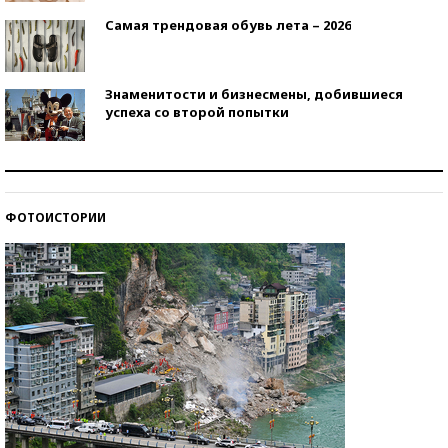
Самая трендовая обувь лета – 2026
Знаменитости и бизнесмены, добившиеся
успеха со второй попытки
Как защититься от солнца на курорте?
ФОТОИСТОРИИ
Кто изобрел средства связи?