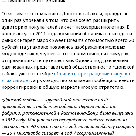
— заявила BFM.ru Скрыпник.
Отметим, что компанию «Донской табак» и, правда, не
один раз упрекали в том, что она хочет расширить
аудиторию покупателей за счет несовершеннолетних. В
конце августа 2011 года компания объявила о выводе на
рынок сигарет марок Sweet Dreams стоимостью всего 20
рублей. На упаковке появились изображения молодых
модно одетых девушек «с оттенком глянца и гламура»,
отправившихся в путешествие. Однако под давлением
разгневанных представителей общественности «Донской
табак» уже в сентябре
объявил о прекращении выпуска
этих сигарет
, а руководство компании пообещало внести
корректировки в общую маркетинговую стратегию.
«Донской табак» — крупнейший отечественный
производитель табачных изделий. Первая продукция
фабрики, расположенной в Растове-на-Дону, была выпущена
в 1857 году. Мощности по переработке табака компании
составляют 40 тысяч тонн в год, по производству сигарет
— 26,1 миллиарда сигарет в год. Ассортиментный