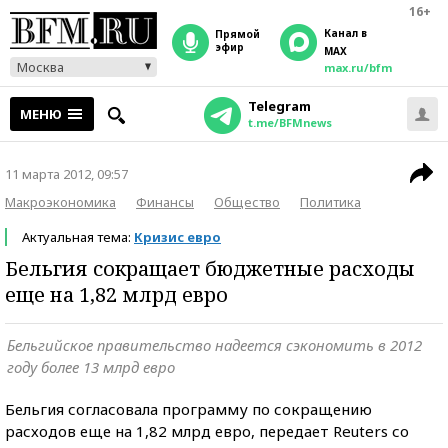
16+
Канал в
прямой
эфир
MAX
Москва
max.ru/bfm
Telegram
МЕНЮ
t.me/BFMnews
11 марта 2012, 09:57
Макроэкономика
Финансы
Общество
Политика
Актуальная тема:
Кризис евро
Бельгия сокращает бюджетные расходы
еще на 1,82 млрд евро
Бельгийское правительство надеется сэкономить в 2012
году более 13 млрд евро
Бельгия согласовала программу по сокращению
расходов еще на 1,82 млрд евро, передает Reuters со