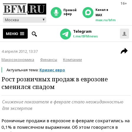
16+
Канал в
прямой
эфир
MAX
Москва
max.ru/bfm
Telegram
МЕНЮ
t.me/BFMnews
4 апреля 2012, 13:37
Макроэкономика
Финансы
Компании
Актуальная тема:
Кризис евро
Рост розничных продаж в еврозоне
сменился спадом
Снижение показателя в феврале стало неожиданностью
для экспертов
Розничные продажи в еврозоне в феврале сократились на
0,1% в помесячном выражении. Об этом говорится в