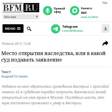
16+
Канал в
прямой
эфир
MAX
Москва
max.ru/bfm
Telegram
МЕНЮ
t.me/BFMnews
18 июня 2012, 12:43
Место открытия наследства, или в какой
суд подавать заявление
Текст:
Андрей Останин
Недавно ко мне обратилась гражданка Австрии с просьбой
помочь ей в судебном порядке получить банковский вклад,
открытый на имя мужа в Москве. Последние шесть лет
муж постоянно проживал и умер в Австрии