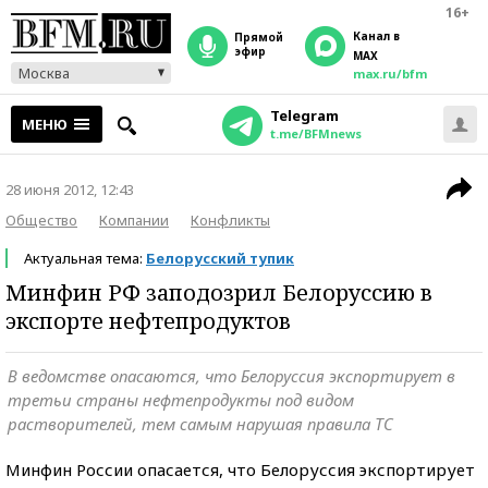
16+
Канал в
прямой
эфир
MAX
Москва
max.ru/bfm
Telegram
МЕНЮ
t.me/BFMnews
28 июня 2012, 12:43
Общество
Компании
Конфликты
Актуальная тема:
Белорусский тупик
Минфин РФ заподозрил Белоруссию в
экспорте нефтепродуктов
В ведомстве опасаются, что Белоруссия экспортирует в
третьи страны нефтепродукты под видом
растворителей, тем самым нарушая правила ТС
Минфин России опасается, что Белоруссия экспортирует