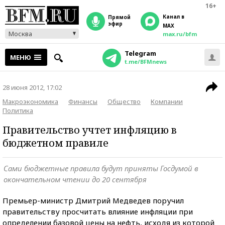
16+
Канал в
прямой
эфир
MAX
Москва
max.ru/bfm
Telegram
МЕНЮ
t.me/BFMnews
28 июня 2012, 17:02
Макроэкономика
Финансы
Общество
Компании
Политика
Правительство учтет инфляцию в
бюджетном правиле
Сами бюджетные правила будут приняты Госдумой в
окончательном чтении до 20 сентября
Премьер-министр Дмитрий Медведев поручил
правительству просчитать влияние инфляции при
определении базовой цены на нефть, исходя из которой