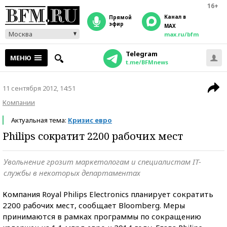
16+
Канал в
прямой
эфир
MAX
Москва
max.ru/bfm
Telegram
МЕНЮ
t.me/BFMnews
11 сентября 2012, 14:51
Компании
Актуальная тема:
Кризис евро
Philips сократит 2200 рабочих мест
Увольнение грозит маркетологам и специалистам IT-
службы в некоторых департаментах
Компания Royal Philips Electronics планирует сократить
2200 рабочих мест, сообщает Bloomberg. Меры
принимаются в рамках программы по сокращению