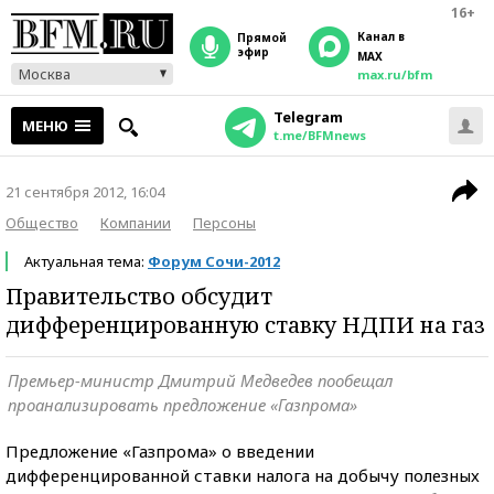
16+
Канал в
прямой
эфир
MAX
Москва
max.ru/bfm
Telegram
МЕНЮ
t.me/BFMnews
21 сентября 2012, 16:04
Общество
Компании
Персоны
Актуальная тема:
Форум Сочи-2012
Правительство обсудит
дифференцированную ставку НДПИ на газ
Премьер-министр Дмитрий Медведев пообещал
проанализировать предложение «Газпрома»
Предложение «Газпрома» о введении
дифференцированной ставки налога на добычу полезных