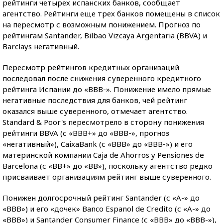
рейтинги четырех испанских банков, сообщает
агентство. Рейтинги еще трех банков помещены в список
на пересмотр с возможным понижением. Прогноз по
рейтингам Santander, Bilbao Vizcaya Argentaria (BBVA) и
Barclays негативный.
Пересмотр рейтингов кредитных организаций
последовал после снижения суверенного кредитного
рейтинга Испании до «BBB-». Понижение имело прямые
негативные последствия для банков, чей рейтинг
оказался выше суверенного, отмечает агентство.
Standard & Poor's пересмотрело в сторону понижения
рейтинги BBVA (с «BBB+» до «BBB-», прогноз
«негативный»), CaixaBank (с «BBB» до «BBB-») и его
материнской компании Caja de Ahorros y Pensiones de
Barcelona (с «BB+» до «BB»), поскольку агентство редко
присваивает организациям рейтинг выше суверенного.
Понижен долгосрочный рейтинг Santander (с «A-» до
«BBB») и его «дочек» Banco Espanol de Credito (с «A-» до
«BBB») и Santander Consumer Finance (с «BBB» до «BBB-»),