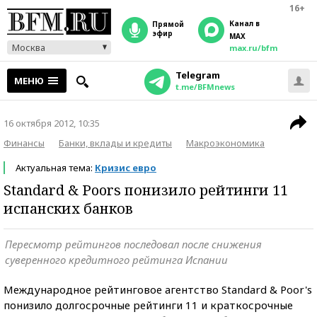
16+
Канал в
прямой
эфир
MAX
Москва
max.ru/bfm
Telegram
МЕНЮ
t.me/BFMnews
16 октября 2012, 10:35
Финансы
Банки, вклады и кредиты
Макроэкономика
Актуальная тема:
Кризис евро
Standard & Poors понизило рейтинги 11
испанских банков
Пересмотр рейтингов последовал после снижения
суверенного кредитного рейтинга Испании
Международное рейтинговое агентство Standard & Poor's
понизило долгосрочные рейтинги 11 и краткосрочные