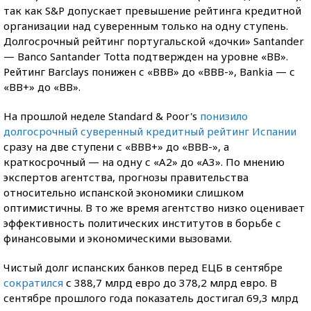
так как S&P допускает превышение рейтинга кредитной
организации над суверенным только на одну ступень.
Долгосрочный рейтинг португальской «дочки» Santander
— Banco Santander Totta подтвержден на уровне «BB».
Рейтинг Barclays понижен с «BBB» до «BBB-», Bankia — с
«BB+» до «BB».
На прошлой неделе Standard & Poor's
понизило
долгосрочный суверенный кредитный рейтинг Испании
сразу на две ступени с «BBB+» до «BBB-», а
краткосрочный — на одну с «A2» до «A3». По мнению
экспертов агентства, прогнозы правительства
относительно испанской экономики слишком
оптимистичны. В то же время агентство низко оценивает
эффективность политических институтов в борьбе с
финансовыми и экономическими вызовами.
Чистый долг испанских банков перед ЕЦБ в сентябре
сократился
с 388,7 млрд евро до 378,2 млрд евро. В
сентябре прошлого года показатель достигал 69,3 млрд