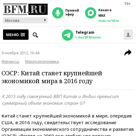
16+
Канал в
прямой
эфир
MAX
Москва
max.ru/bfm
Telegram
МЕНЮ
t.me/BFMnews
9 ноября 2012, 16:44
Финансы
Макроэкономика
ОЭСР: Китай станет крупнейшей
экономикой мира в 2016 году
К 2015 году совокупный ВВП Китая и Индии превысит
суммарный объем экономик стран G7
Китай станет крупнейшей экономикой в мире, опередив
США, в 2016 году, свидетельствует исследование
Организации экономического сотрудничества и развития
(ОЭСР) «Взгляд на 2060 год: глобальное видение