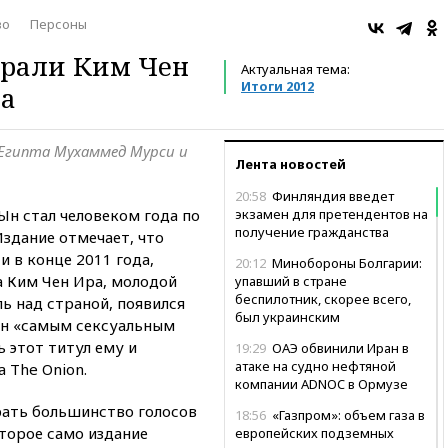
во
Персоны
брали Ким Чен
Актуальная тема:
Итоги 2012
да
 Египта Мухаммед Мурси и
Лента новостей
20:58
Финляндия введет
Ын стал человеком года по
экзамен для претендентов на
получение гражданства
Издание отмечает, что
и в конце 2011 года,
20:12
Минобороны Болгарии:
а Ким Чен Ира, молодой
упавший в стране
беспилотник, скорее всего,
ь над страной, появился
был украинским
ван «самым сексуальным
 этот титул ему и
19:29
ОАЭ обвинили Иран в
атаке на судно нефтяной
 The Onion.
компании ADNOC в Ормузе
рать большинство голосов
18:56
«Газпром»: объем газа в
оторое само издание
европейских подземных