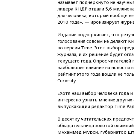
называет подчеркнуто не научным
лидера КНДР отдали 5,6 миллиона
для человека, который вообще не
2010 года», — иронизирует журна
Издание подчеркивает, что резул
голосования совсем не делают Ки
по версии Time. Этот выбор пре
журнала, и их решение будет огл
текущего года. Опрос читателей 
наибольшее влияние на новости в
рейтинг этого года вошли не то
Curiosity.
«Хотя наш выбор человека года и 
интересно узнать мнение других 
выпускающий редактор Time Рад
В десятку читательских предпочт
обладательница золотой олимпийс
Мухаммед Мурси, губернатор шта