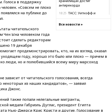
хранилищах достиг
. Голоса в поддержку
антирекорда
 человек. «Совсем не плохо
 появлялся на публике до
18:25
ТАСС: Уиткофф и
Кушнер могут вскоре посетить
л.
Москву и Киев
Все новости »
ьтаты читательского
17:43
«Тиса» выдвинула экс-
м Чен Ына человеком года
председателя Верховного
суда на пост президента
дстоит сделать редакторам
Венгрии
ашено 19 декабря
помогает продемонстрировать, кто, на их взгляд, оказал
16:50
Politico: «Газовая
авантюра Германии ставит под
 уходящем году, хорошо это было или плохо — причем в
угрозу европейскую зиму»
лько люди, но и полюбившийся всему миру марсоход
16:16
Беспилотник взорвался
вблизи газопровода в
Болгарии
не зависит от читательского голосования, всегда
о некоторых из наших кандидатов», — заявил
15:25
При атаке БПЛА в
ика Джонс.
Белгородской области погиб
мирный житель
ений также попали нелегальные мигранты,
14:54
В Аргентине умер отец
кой медали Габриэль Дуглас, президент Египта
футболиста Лионеля Месси
та Нью-Джерси Крис Кристи и другие. Голосование в