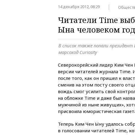
14 декабря 2012, 08:29
Общест
Читатели Time вы
Ына человеком го
В список также попали президент
марсоход Curiosity
Северокорейский лидер Ким Чен 
версии читателей журнала Time. 
после того, как он пришел к власт
сменив на этом посту своего отц
вождь смог усилить свой контрол
на обложке Time и даже был наз
мужчиной из ныне живущих», хоть
присвоила юмористическая газета
Теперь Ким Чен Ыну удалось соб
в голосовании читателей Time, к