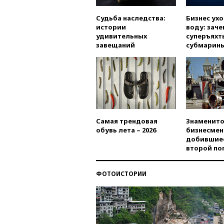
Судьба наследства:
Бизнес ух
истории
воду: заче
удивительных
суперъяхт
завещаний
субмарин
Самая трендовая
Знаменито
обувь лета – 2026
бизнесмен
добившиес
второй по
ФОТОИСТОРИИ