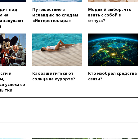
09:55
Силы ПВО перехватили
одит под
Путешествие в
Модный выбор: что
за утро 85 БПЛА над
м на
Исландию по следам
взять с собой в
территорией РФ
ы закупают
«Интерстеллара»
отпуск?
ы
09:25
Ильский НПЗ на Кубани
загорелся после падения
обломков дрона
08:57
Собянин сообщил о
девяти БПЛА, сбитых на
подлете к Москве
08:42
Силы ПВО сбили почти
сти и
Как защититься от
Кто изобрел средства
400 БПЛА над российскими
ы,
солнца на курорте?
связи?
регионами
я успеха со
08:16
Лукашенко призвал
пытки
белорусов покупать избы в
селах
07:30
Нигерия стала
крупнейшим поставщиком
авиатоплива в Европу
06:30
США и Колумбия
обсуждают координацию