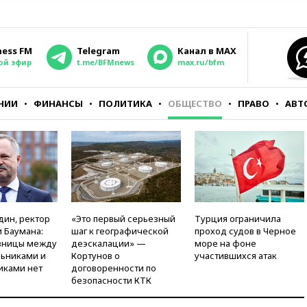
ness FM
Telegram
Канал в MAX
ой эфир
t.me/BFMnews
max.ru/bfm
НИИ
ФИНАНСЫ
ПОЛИТИКА
ОБЩЕСТВО
ПРАВО
АВТ
дин, ректор
«Это первый серьезный
Турция ограничила
 Баумана:
шаг к географической
проход судов в Черное
зницы между
деэскалации» —
море на фоне
ьниками и
Кортунов о
участившихся атак
иками нет
договоренности по
безопасности КТК