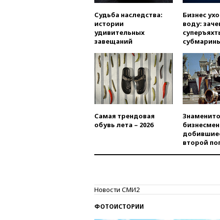
Судьба наследства:
Бизнес ух
истории
воду: заче
удивительных
суперъяхт
завещаний
субмарин
Самая трендовая
Знаменито
обувь лета – 2026
бизнесмен
добившиес
второй по
Новости СМИ2
ФОТОИСТОРИИ