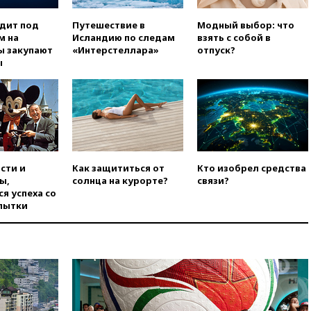
ЕС
вчера, 22:59
На башню
одит под
Путешествие в
Модный выбор: что
ресторана «Армения» в
м на
Исландию по следам
взять с собой в
Москве вернут утраченную
ы закупают
«Интерстеллара»
отпуск?
скульптуру балерины
ы
вчера, 22:45
Литовец
протаранил погранпункт при
попытке попасть в Россию
вчера, 22:28
Бессент
анонсировал скорое
соглашение о прекращении
огня США и Ирана
сти и
Как защититься от
Кто изобрел средства
ы,
солнца на курорте?
связи?
вчера, 22:15
Три человека
я успеха со
получили ножевые ранения
пытки
при нападении в Чехии
вчера, 22:00
Путин поручил
выделить средства на новые
РЛС для Белгородской
области
вчера, 21:56
The Atlantic: Маск
отказал Украине в