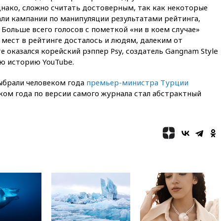
14:43
Турция ограничила
нако, сложно считать достоверным, так как некоторые
судоходство в Черном море
ли кампании по манипуляции результатами рейтинга,
14:20
Генпрокурором США
 Больше всего голосов с пометкой «ни в коем случае»
стал Тодд Бланш
 мест в рейтинге досталось и людям, далеким от
е оказался корейский рэппер Psy, создатель Gangnam Style
13:37
Пляжи Геленджика
закрыты из-за опасности БПЛА
сю историю YouTube.
13:03
Испания ввела
ыбрали человеком года
премьер-министра Турции
погранконтроль для
ком года по версии самого журнала стал абстрактный
итальянских туристов
12:27
Возгорание на Ильском
НПЗ, вызванное атакой БПЛА,
потушили
11:47
Суд оставил под
арестом Rolls-Royce блогера
Лерчек
11:07
При столкновении
катера и лодки под Самарой
погибли два человека
10:27
Движение по трассе
«Новороссия» восстановлено