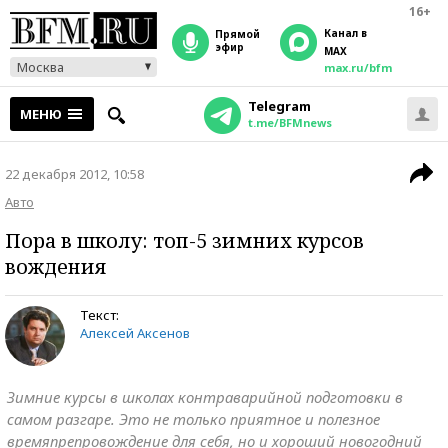
16+
Канал в
прямой
эфир
MAX
Москва
max.ru/bfm
Telegram
МЕНЮ
t.me/BFMnews
22 декабря 2012, 10:58
Авто
Пора в школу: топ-5 зимних курсов
вождения
Текст:
Алексей Аксенов
Зимние курсы в школах контраварийной подготовки в
самом разгаре. Это не только приятное и полезное
времяпрепровождение для себя, но и хороший новогодний