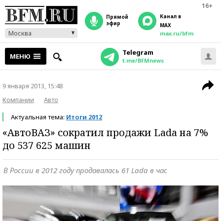
16+
Канал в
прямой
эфир
MAX
Москва
max.ru/bfm
Telegram
МЕНЮ
t.me/BFMnews
9 января 2013, 15:48
Компании
Авто
Актуальная тема:
Итоги 2012
«АвтоВАЗ» сократил продажи Lada на 7%
до 537 625 машин
В России в 2012 году продавалась 61 Lada в час