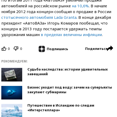
По итогам 2011 года «АвтоВАЗ» увеличил продажи
автомобилей на российском рынке
на 10,6%
. В начале
ноября 2012 года концерн сообщил о продаже в России
стотысячного автомобиля Lada Granta
. В конце декабря
президент «АвтоВАЗа» Игорь Комаров пообещал, что
концерн в 2013 году постарается удержать темпы
удорожания машин
в пределах величины инфляции
.
0
0
Поделиться
Подпишись
РЕКОМЕНДУЕМ:
Судьба наследства: истории удивительных
завещаний
Бизнес уходит под воду: зачем на суперъяхты
закупают субмарины
Путешествие в Исландию по следам
«Интерстеллара»