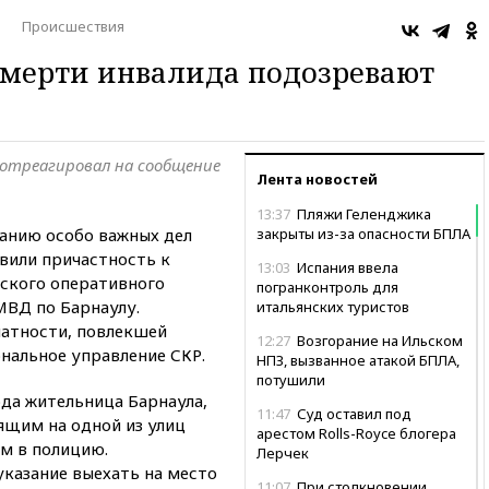
Происшествия
смерти инвалида подозревают
 отреагировал на сообщение
Лента новостей
13:37
Пляжи Геленджика
ванию особо важных дел
закрыты из-за опасности БПЛА
вили причастность к
13:03
Испания ввела
нского оперативного
погранконтроль для
МВД по Барнаулу.
итальянских туристов
латности, повлекшей
12:27
Возгорание на Ильском
нальное управление СКР.
НПЗ, вызванное атакой БПЛА,
потушили
ода жительница Барнаула,
11:47
Суд оставил под
щим на одной из улиц
арестом Rolls-Royce блогера
ом в полицию.
Лерчек
казание выехать на место
11:07
При столкновении