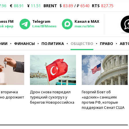
7.96
€
88.91
¥
11.51
BRENT
$
83.89
/ ₽
6540
RTS
827.75
ness FM
Telegram
Канал в MAX
ой эфир
t.me/BFMnews
max.ru/bfm
НИИ
ФИНАНСЫ
ПОЛИТИКА
ОБЩЕСТВО
ПРАВО
АВТ
 вторичка
Дрон снова повредил
Георгий Бовт об
но дорожает
турецкий сухогруз у
«адских» санкциях
берегов Новороссийска
против РФ, которые
поддержал Сенат США