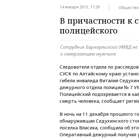
14 января 2013, 17:29
Общество
В причастности к 
полицейского
Сотрудник Барнаульского УМВД не
о замерзающем мужчине
Следователи отдела по расследо
СУСК по Алтайскому краю устано
гибели инвалида Виталия Седухи
дежурного отдела полиции № 7 У
Полицейский подозревается в ха
смерть человека, сообщает регио
В ночь на 11 декабря прошлого г
обнаружившая Седухинского стоя
поселка Власиха, сообщила об эт
Оперативный дежурный получил у