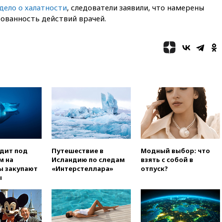
07:30
Нигерия стала
дело о халатности
, следователи заявили, что намерены
крупнейшим поставщиком
ованность действий врачей.
авиатоплива в Европу
06:30
США и Колумбия
обсуждают координацию
усилий против наркотрафика
05:30
ВМС Испании усилили
присутствие в Сеуте на фоне
миграционного кризиса
03:30
В Минстрое сравнили
качество жилья в Нью-Йорке и
России
02:30
Трамп попросил
отпустить его с круглого стола
одит под
Путешествие в
Модный выбор: что
в Госдепе, чтобы «вести
м на
Исландию по следам
взять с собой в
войну»
ы закупают
«Интерстеллара»
отпуск?
01:35
Мигрант погиб при
ы
попытке попасть из Марокко в
Сеуту на параплане
00:30
FT: ЕС не готов принять в
блок Украину из-за уровня