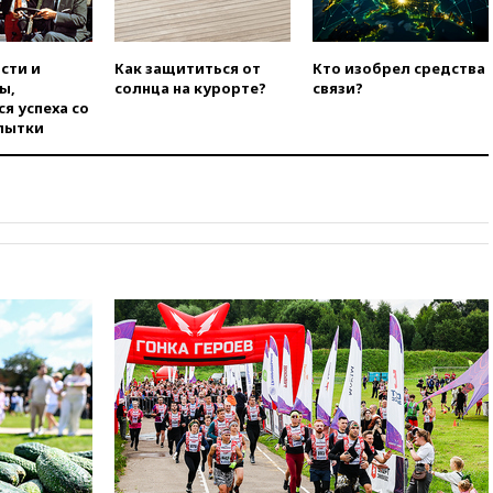
коррупции
вчера, 23:35
Лукашенко
объяснил экономическую
сти и
Как защититься от
Кто изобрел средства
выгоду безвизового режима с
ы,
солнца на курорте?
связи?
ЕС
я успеха со
пытки
вчера, 22:59
На башню
ресторана «Армения» в
Москве вернут утраченную
скульптуру балерины
вчера, 22:45
Литовец
протаранил погранпункт при
попытке попасть в Россию
вчера, 22:28
Бессент
анонсировал скорое
соглашение о прекращении
огня США и Ирана
вчера, 22:15
Три человека
получили ножевые ранения
при нападении в Чехии
вчера, 22:00
Путин поручил
выделить средства на новые