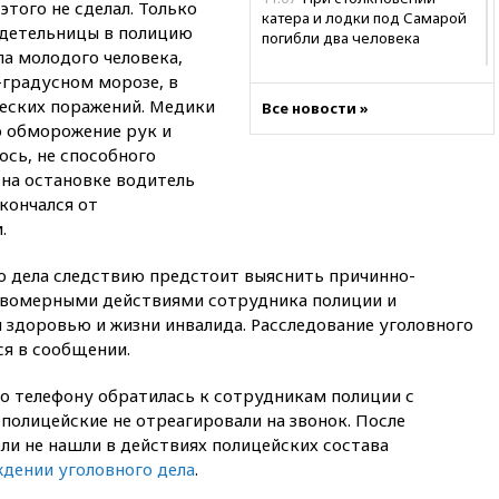
этого не сделал. Только
катера и лодки под Самарой
идетельницы в полицию
погибли два человека
а молодого человека,
10:27
Движение по трассе
-градусном морозе, в
«Новороссия» восстановлено
еских поражений. Медики
Все новости »
09:55
Силы ПВО перехватили
о обморожение рук и
за утро 85 БПЛА над
ось, не способного
территорией РФ
 на остановке водитель
09:25
Ильский НПЗ на Кубани
кончался от
загорелся после падения
.
обломков дрона
го дела следствию предстоит выяснить причинно-
08:57
Собянин сообщил о
девяти БПЛА, сбитых на
авомерными действиями сотрудника полиции и
подлете к Москве
 здоровью и жизни инвалида. Расследование уголовного
ся в сообщении.
08:42
Силы ПВО сбили почти
400 БПЛА над российскими
регионами
по телефону обратилась к сотрудникам полиции с
 полицейские не отреагировали на звонок. После
08:16
Лукашенко призвал
ли не нашли в действиях полицейских состава
белорусов покупать избы в
селах
ждении уголовного дела
.