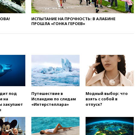
РЛС для Белгородской
области
ЛОВА!
ИСПЫТАНИЕ НА ПРОЧНОСТЬ: В АЛАБИНЕ
вчера, 21:56
The Atlantic: Маск
ПРОШЛА «ГОНКА ГЕРОЕВ»
отказал Украине в
использовании Starlink для
атак вглубь РФ
вчера, 21:35
После пожара на
складе в Брянске возбудили
уголовное дело
вчера, 21:26
Лидеры сборной
РФ по гимнастике получили
официальный отказ в визах от
Хорватии
вчера, 21:15
Пентагон
одит под
Путешествие в
Модный выбор: что
опубликовал 16 новых видео с
м на
Исландию по следам
взять с собой в
НЛО
ы закупают
«Интерстеллара»
отпуск?
ы
вчера, 21:00
На границе
Украины с Польшей скопилось
свыше 6,5 тысячи грузовиков
вчера, 20:53
Швыдкой: