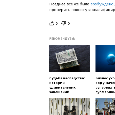
Позднее все же было
возбуждено 
проверить полноту и квалифицир
0
0
РЕКОМЕНДУЕМ:
Судьба наследства:
Бизнес ух
истории
воду: заче
удивительных
суперъяхт
завещаний
субмарин