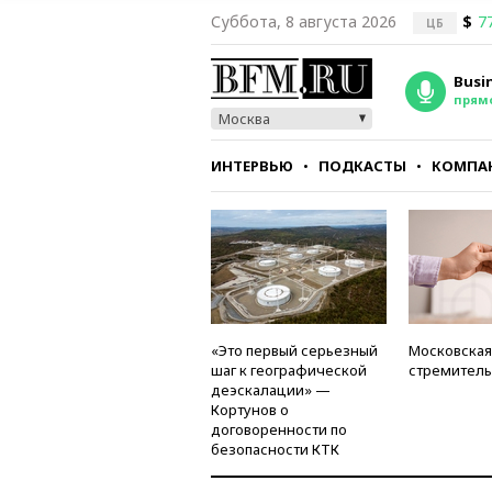
Суббота, 8 августа 2026
$
7
ЦБ
Busi
прям
Москва
ИНТЕРВЬЮ
ПОДКАСТЫ
КОМПА
СТИЛЬ
ТЕСТЫ
«Это первый серьезный
Московская
шаг к географической
стремитель
деэскалации» —
Кортунов о
договоренности по
безопасности КТК