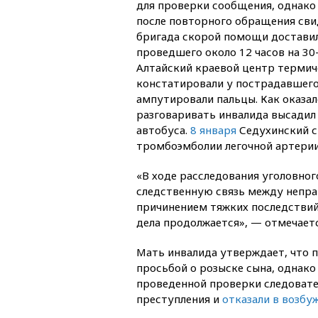
для проверки сообщения, однако 
после повторного обращения св
бригада скорой помощи доставил
проведшего около 12 часов на 30
Алтайский краевой центр термич
констатировали у пострадавшег
ампутировали пальцы. Как оказал
разговаривать инвалида высадил
автобуса.
8 января
Седухинский с
тромбоэмболии легочной артерии
«В ходе расследования уголовно
следственную связь между непр
причинением тяжких последствий
дела продолжается», — отмечает
Мать инвалида утверждает, что 
просьбой о розыске сына, однако
проведенной проверки следовате
преступления и
отказали в возбу