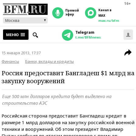
16+
Канал в
прямой
эфир
MAX
Москва
max.ru/bfm
Telegram
МЕНЮ
t.me/BFMnews
15 января 2013, 17:37
Финансы
Банки, вклады и кредиты
Россия предоставит Бангладеш $1 млрд на
закупку вооружений
Еще 500 млн долларов кредита будет выделено на
строительство АЭС
Российская сторона предоставит Бангладеш кредит в
размере 1 млрд долларов на закупку российской военной
техники и вооружений. Об этом президент Владимир
Путин сообщил по итогам переговоров с премьер-