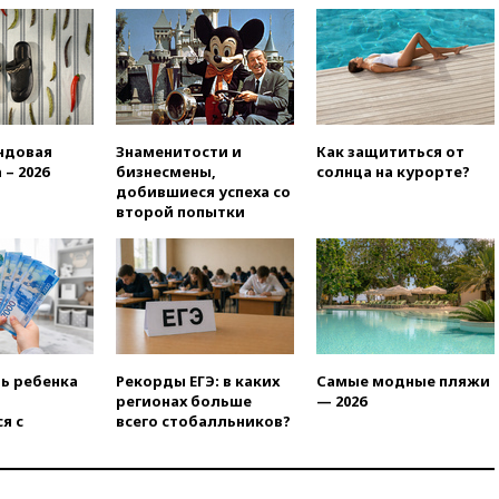
дефицита боеприпасов
14:40
В Германии задержан
украинец за шпионаж на
оборонном предприятии
14:21
АТОР сообщила о
снижении цен на авиабилеты
ндовая
Знаменитости и
Как защититься от
в России
 – 2026
бизнесмены,
солнца на курорте?
14:19
Масштабный сбой
добившиеся успеха со
произошел в рунете
второй попытки
14:14
«Ведомости»: Озон банк
не пострадает от британских
санкций
13:58
Медведев назвал
Японию вассалом США
13:45
В Петербурге достроили
ть ребенка
Рекорды ЕГЭ: в каких
Самые модные пляжи
новый тоннель зеленой ветки
регионах больше
— 2026
метро
я с
всего стобалльников?
13:38
В эфире «Радиостанции
Судного дня» прозвучали три
сообщения