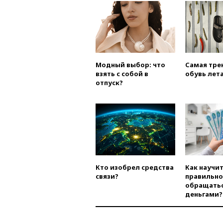
Модный выбор: что
Самая тре
взять с собой в
обувь лета
отпуск?
Кто изобрел средства
Как научи
связи?
правильно
обращатьс
деньгами?