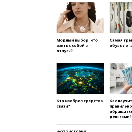
Модный выбор: что
Самая тре
взять с собой в
обувь лета
отпуск?
Кто изобрел средства
Как научи
связи?
правильно
обращатьс
деньгами?
ФОТОИСТОРИИ