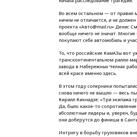
начала расследование трагедии.
Во всем остальном — от правил 
ничем не отличается, и не должен
проекта «Авто@mail.ru» Денис См
вообще ничего не значат. Многие
покупают себе автомобиль и уча
То, что российские КамАЗы вот 
трансконтинентальном ралли-мар
завода в Набережных Челнах раб
всей красе именно здесь.
В этом году соперники попытали
снова ничего не вышло — весь п
Кирилл Кикнадзе: «Три экипажа 
Да, было какое-то сопротивление 
абсолютные лидеры и, уверен, б
они доберутся до финиша в Санть
Интригу в борьбу грузовиков вне