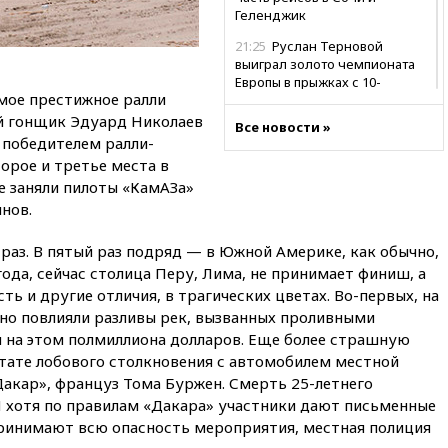
Геленджик
21:25
Руслан Терновой
выиграл золото чемпионата
Европы в прыжках с 10-
мое престижное ралли
метровой вышки
й гонщик Эдуард Николаев
Все новости »
21:10
РФ не получала
 победителем ралли-
обращений о прекращении
торое и третье места в
концессии строительства ж/д
в Армении
е заняли пилоты «КамАЗа»
нов.
21:00
В России вновь
обсуждают эксперимент по
 раз. В пятый раз подряд — в Южной Америке, как обычно,
онлайн-продаже алкоголя
года, сейчас столица Перу, Лима, не принимает финиш, а
20:45
Матвиенко: россиянам
ть и другие отличия, в трагических цветах. Во-первых, на
могут рекомендовать не
но повлияли разливы рек, вызванных проливными
посещать Армению
 на этом полмиллиона долларов. Еще более страшную
20:35
ПВО за день сбила еще
льтате лобового столкновения с автомобилем местной
281 украинский беспилотник
Дакар», француз Тома Буржен. Смерть 25-летнего
над Россией
 хотя по правилам «Дакара» участники дают письменные
20:27
Ямпольская призвала
принимают всю опасность мероприятия, местная полиция
оптимизировать олимпиады