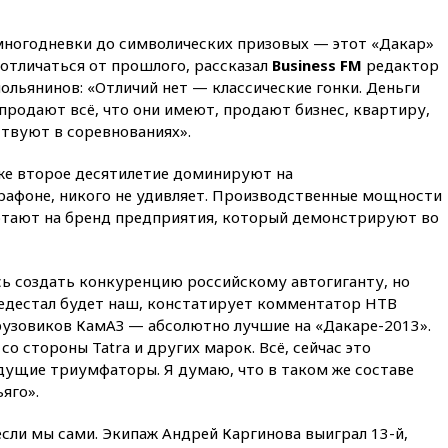
для поступления в вузы
20:15
Минтранс предложил
многодневки до символических призовых — этот «Дакар»
оплачивать защиту дорог от
 отличаться от прошлого, рассказал
Business FM
редактор
БПЛА из средств на ремонт
ольянинов: «Отличий нет — классические гонки. Деньги
20:00
Зеленский 8 августа
 продают всё, что они имеют, продают бизнес, квартиру,
посетит Сербию с
ствуют в соревнованиях».
официальным визитом
19:58
В Госдуму будет внесен
уже второе десятилетие доминируют на
законопроект об отмене ЕГЭ
афоне, никого не удивляет. Производственные мощности
отают на бренд предприятия, который демонстрируют во
19:50
Аэропорты Сочи и
Ярославля приостановили
работу
сь создать конкуренцию российскому автогиганту, но
19:35
WP: Трамп призвал
ьедестал будет наш, констатирует комментатор НТВ
доноров-республиканцев
поддержать Вэнса на выборах
грузовиков КамАЗ — абсолютно лучшие на «Дакаре-2013».
2028 года
со стороны Tatra и других марок. Всё, сейчас это
удущие триумфаторы. Я думаю, что в таком же составе
19:20
Число ломбардов в РФ
превысило максимум 2022
яго».
года
сли мы сами. Экипаж Андрей Каргинова выиграл 13-й,
19:15
Жуковский и аэропорт