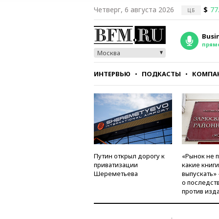
Четверг, 6 августа 2026
$
77
ЦБ
Busi
прям
Москва
ИНТЕРВЬЮ
ПОДКАСТЫ
КОМПА
СТИЛЬ
ТЕСТЫ
Путин открыл дорогу к
«Рынок не 
приватизации
какие книг
Шереметьева
выпускать»
о последст
против изд