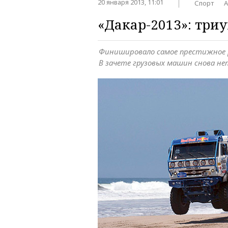
20 января 2013, 11:01
Спорт
А
«Дакар-2013»: три
Финишировало самое престижное р
В зачете грузовых машин снова н