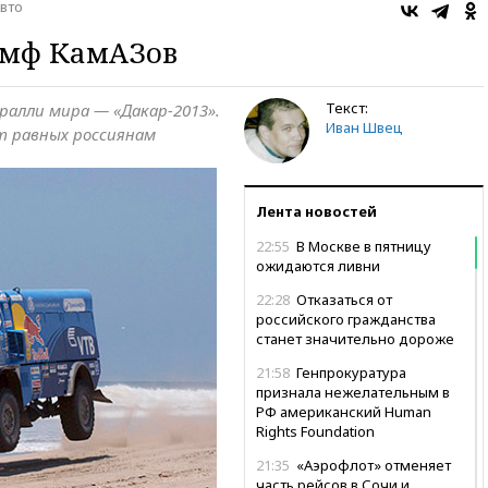
вто
умф КамАЗов
Текст:
алли мира — «Дакар-2013».
Иван Швец
ет равных россиянам
Лента новостей
22:55
В Москве в пятницу
ожидаются ливни
22:28
Отказаться от
российского гражданства
станет значительно дороже
21:58
Генпрокуратура
признала нежелательным в
РФ американский Human
Rights Foundation
21:35
«Аэрофлот» отменяет
часть рейсов в Сочи и