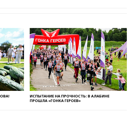
резервы России снизились
16:35
На восстановление
Херсонской области направят
6,8 млрд рублей
16:16
The Guardian: ученые
США создали
гипоаллергенных собак
15:45
Спутник «Электро-Л» №
5 введен в эксплуатацию
15:35
Два человека погибли
при атаках дронов ВСУ в
Брянской области
15:15
В половине штатов США
зафиксирована вспышка
сальмонеллеза
ЛОВА!
ИСПЫТАНИЕ НА ПРОЧНОСТЬ: В АЛАБИНЕ
14:57
Жара в Европе может
ПРОШЛА «ГОНКА ГЕРОЕВ»
нанести ущерб экономике в
размере €800 млрд
14:49
Пентагон озаботился
критикой Трампа по поводу