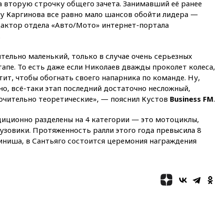
а вторую строчку общего зачета. Занимавший её ранее
Геленджика возобновили
работу
 у Каргинова все равно мало шансов обойти лидера —
дактор отдела «Авто/Мото» интернет-портала
19:00
Путин уточнил порядок
.
присвоения воинских званий
добровольцам
ительно маленький, только в случае очень серьезных
18:50
Euractiv: восток
апе. То есть даже если Николаев дважды проколет колеса,
Финляндии приходит в упадок
тит, чтобы обогнать своего напарника по команде. Ну,
без российских туристов
но, всё-таки этап последний достаточно несложный,
18:35
В Жуковском и
ючительно теоретические», — пояснил Кустов
Business FM
.
аэропорту Геленджика
введены ограничения
диционно разделены на 4 категории — это мотоциклы,
18:21
Зюганов присоединился
узовики. Протяженность ралли этого года превысила 8
к критике «Яблока»
иниша, в Сантьяго состоится церемония награждения
18:15
Четыре человека
пострадали при атаках ВСУ на
Белгородскую область
18:00
Совет мира выбрал
подрядчика для
строительства военной базы в
Газе