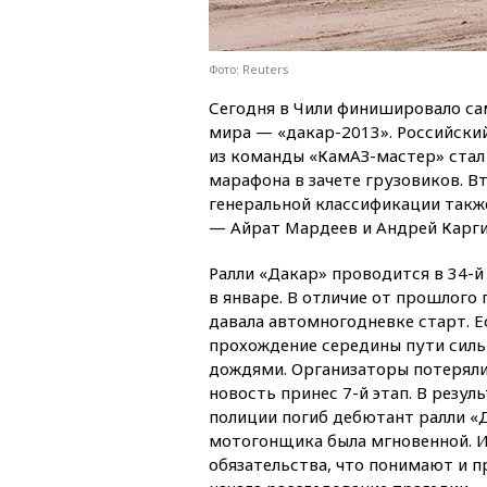
Фото: Reuters
Сегодня в Чили финишировало са
мира — «дакар-2013». Российски
из команды «КамАЗ-мастер» стал
марафона в зачете грузовиков. В
генеральной классификации такж
— Айрат Мардеев и Андрей Карги
Ралли «Дакар» проводится в 34-й
в январе. В отличие от прошлого 
давала автомногодневке старт. Ес
прохождение середины пути силь
дождями. Организаторы потеряли
новость принес 7-й этап. В резу
полиции погиб дебютант ралли «
мотогонщика была мгновенной. И
обязательства, что понимают и 