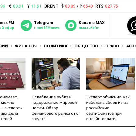
.96
€
88.91
¥
11.51
BRENT
$
83.89
/ ₽
6540
RTS
827.75
ness FM
Telegram
Канал в MAX
ой эфир
t.me/BFMnews
max.ru/bfm
НИИ
ФИНАНСЫ
ПОЛИТИКА
ОБЩЕСТВО
ПРАВО
АВТ
понимает,
Ослабление рубля и
Эксперт объяснил, как
и можно
подорожание мировой
избежать сбоев из-за
 — эксперты
нефти. Обзор
российских
виях дела
финансового рынка от 6
сертификатов при
ателей
августа
онлайн-оплате