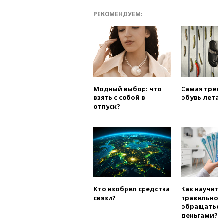
РЕКОМЕНДУЕМ:
Модный выбор: что
Самая тре
взять с собой в
обувь лета
отпуск?
Кто изобрел средства
Как научи
связи?
правильно
обращатьс
деньгами?