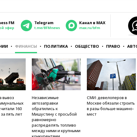
ness FM
Telegram
Канал в MAX
ой эфир
t.me/BFMnews
max.ru/bfm
НИИ
ФИНАНСЫ
ПОЛИТИКА
ОБЩЕСТВО
ПРАВО
АВТ
а вывоз
Независимые
СМИ: девелоперов в
оммунальных
автозаправки
Москве обязали строить
считали 160
обратились к
в разы больше машино-
за пять лет
Мишустину с просьбой
мест
равномерно
распределять топливо
между ними и крупными
конкурентами