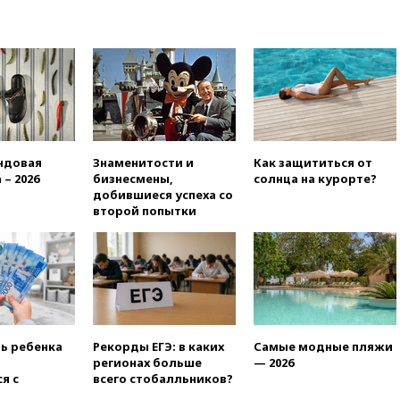
15:45
Спутник «Электро-Л» №
5 введен в эксплуатацию
15:35
Два человека погибли
при атаках дронов ВСУ в
Брянской области
15:15
В половине штатов США
зафиксирована вспышка
ндовая
Знаменитости и
Как защититься от
сальмонеллеза
 – 2026
бизнесмены,
солнца на курорте?
14:57
Жара в Европе может
добившиеся успеха со
нанести ущерб экономике в
второй попытки
размере €800 млрд
14:49
Пентагон озаботился
критикой Трампа по поводу
дефицита боеприпасов
14:40
В Германии задержан
украинец за шпионаж на
оборонном предприятии
ть ребенка
Рекорды ЕГЭ: в каких
Самые модные пляжи
регионах больше
— 2026
14:21
АТОР сообщила о
я с
всего стобалльников?
снижении цен на авиабилеты