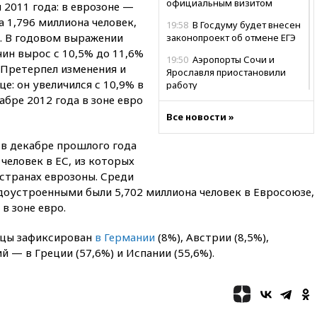
официальным визитом
 2011 года: в еврозоне —
а 1,796 миллиона человек,
19:58
В Госдуму будет внесен
а. В годовом выражении
законопроект об отмене ЕГЭ
ин вырос с 10,5% до 11,6%
19:50
Аэропорты Сочи и
. Претерпел изменения и
Ярославля приостановили
е: он увеличился с 10,9% в
работу
абре 2012 года в зоне евро
19:35
WP: Трамп призвал
Все новости »
доноров-республиканцев
поддержать Вэнса на выборах
о в декабре прошлого года
2028 года
человек в ЕС, из которых
19:20
Число ломбардов в РФ
странах еврозоны. Среди
превысило максимум 2022
доустроенными были 5,702 миллиона человек в Евросоюзе,
года
в зоне евро.
19:15
Жуковский и аэропорт
Геленджика возобновили
ицы зафиксирован
в Германии
(8%), Австрии (8,5%),
работу
 — в Греции (57,6%) и Испании (55,6%).
19:00
Путин уточнил порядок
присвоения воинских званий
добровольцам
18:50
Euractiv: восток