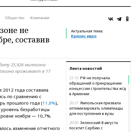
Общество
Компании
зоне не
Актуальная тема:
Кризис евро
ре, составив
аботу 25,926 миллиона
Лента новостей
миллиона проживают в 17
21:10
РФ не получала
обращений о прекращении
концессии строительства ж/д
е 2012 года составила
в Армении
ись по сравнению с
рь прошлого года (
11,8%
),
20:27
Ямпольская призвала
оптимизировать олимпиады
С уровень безработицы
для поступления в вузы
уровне ноября — 10,7%.
20:00
Зеленский 8 августа
алось изменение отчетного
посетит Сербию с