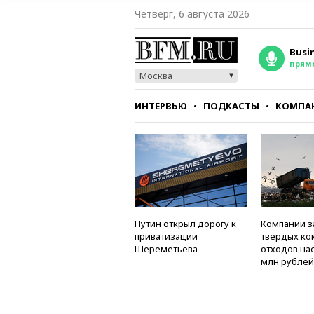
Четверг, 6 августа 2026
Busi
прям
Москва
ИНТЕРВЬЮ
ПОДКАСТЫ
КОМПА
СТИЛЬ
ТЕСТЫ
Путин открыл дорогу к
Компании з
приватизации
твердых к
Шереметьева
отходов на
млн рублей 