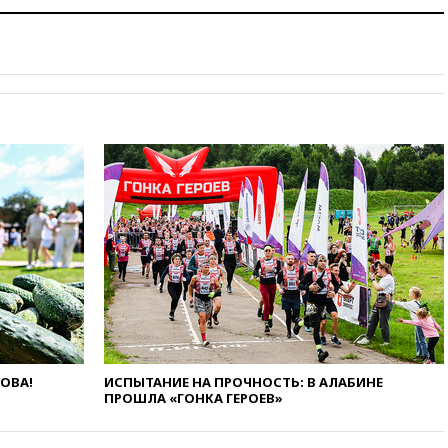
17:35
Шесть человек
пострадали при ударе ВСУ по
автобусу в Запорожской
области
17:25
В аэропортах Сочи и
Геленджика сняты
ограничения
17:17
Власти РФ помогут
пострадавшему от атак на
склады Wildberries бизнесу
16:55
Экс-директору Popcorn
Books запросили четыре года
условно
16:46
ЦБ: международные
резервы России снизились
16:35
На восстановление
Херсонской области направят
6,8 млрд рублей
ЛОВА!
ИСПЫТАНИЕ НА ПРОЧНОСТЬ: В АЛАБИНЕ
ПРОШЛА «ГОНКА ГЕРОЕВ»
16:16
The Guardian: ученые
США создали
гипоаллергенных собак