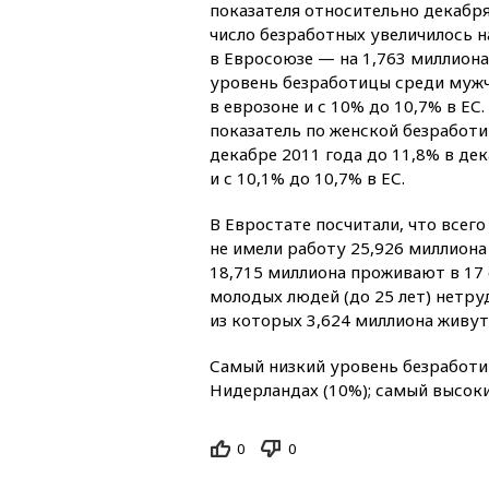
показателя относительно декабря
число безработных увеличилось н
в Евросоюзе — на 1,763 миллион
уровень безработицы среди мужч
в еврозоне и с 10% до 10,7% в ЕС
показатель по женской безработиц
декабре 2011 года до 11,8% в дек
и с 10,1% до 10,7% в ЕС.
В Евростате посчитали, что всег
не имели работу 25,926 миллиона 
18,715 миллиона проживают в 17 
молодых людей (до 25 лет) нетру
из которых 3,624 миллиона живут 
Самый низкий уровень безработ
Нидерландах (10%); самый высокий
0
0