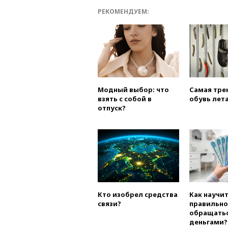
РЕКОМЕНДУЕМ:
Модный выбор: что
Самая тре
взять с собой в
обувь лета
отпуск?
Кто изобрел средства
Как научи
связи?
правильно
обращатьс
деньгами?