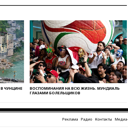
в России
14:19
Масштабный сбой
произошел в рунете
14:14
«Ведомости»: Озон банк
не пострадает от британских
санкций
13:58
Медведев назвал
Японию вассалом США
13:45
В Петербурге достроили
новый тоннель зеленой ветки
метро
13:38
В эфире «Радиостанции
Судного дня» прозвучали три
сообщения
В ЧУНЦИНЕ
ВОСПОМИНАНИЯ НА ВСЮ ЖИЗНЬ. МУНДИАЛЬ
ГЛАЗАМИ БОЛЕЛЬЩИКОВ
13:29
Восемь человек
пострадали при наезде
автомобиля на толпу в Омске
13:19
WP: Трамп определился
Реклама
Радио
Контакты
Медиа-
со своим преемником