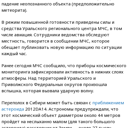
падение неопознанного объекта (предположительно
метеорита).
В режим повышенной готовности приведены силы и
средства Уральского регионального центра МЧС, в том
числе авиация. Сотрудники ведомства обследуют
местность, говорится в сообщении МЧС, которое
обещает публиковать новую информацию по ситуации
каждый час.
Ранее сегодня МЧС сообщило, что приборы космического
мониторинга зафиксировали активность в нижних слоях
атмосферы. Над территорией Уральского и
Приволжского Федеральных округов произошла
вспышка, которая вызвала ударную волну.
Переполох в Сибири может быть связан с
приближением
астероида
2012DA14. Астрономы предупреждали, что
этот космический объект диаметром около 44 метров
пройдет на неслыханно малом (для такого большого
астероида) расстоянии от Земли — около 27 тысяч