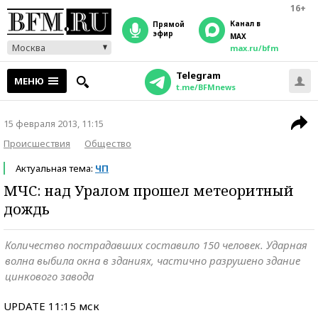
16+
Канал в
прямой
эфир
MAX
Москва
max.ru/bfm
Telegram
МЕНЮ
t.me/BFMnews
15 февраля 2013, 11:15
Происшествия
Общество
Актуальная тема:
ЧП
МЧС: над Уралом прошел метеоритный
дождь
Количество пострадавших составило 150 человек. Ударная
волна выбила окна в зданиях, частично разрушено здание
цинкового завода
UPDATE 11:15 мск