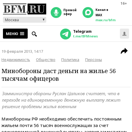
16+
Канал в
прямой
эфир
MAX
Москва
max.ru/bfm
Telegram
МЕНЮ
t.me/BFMnews
19 февраля 2013, 14:17
Недвижимость
Общество
Политика
Персоны
Минобороны даст деньги на жилье 56
тысячам офицеров
Замминистра обороны Руслан Цаликов считает, что в
переходе на единовременную денежную выплату лежит
решение проблемы жилья военным
Минобороны РФ необходимо обеспечить постоянным
жильем почти 56 тысяч военнослужащих за счет
единовременной денежной выплаты, заявил заместитель