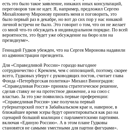
есть это было такое заявление, никаких иных консультаций,
переговоров там не идет. Я, например, предложил Сергею
Михайловичу Миронову принять меня и поговорить, это
было первый раз в декабре, но вот до сих пор у нас никакой
личной встречи не было. Это говорит о том, что он не желает
со мной что-то обсуждать в индивидуальном порядке. По всей
вероятности, это будет уже обсуждение на бюро или на
президиуме».
Геннадий Гудков убежден, что на Сергея Миронова надавили
из администрации президента.
Для «Справедливой России» гораздо выгоднее
сотрудничество с Кремлем, чем с оппозицией, поэтому, скорее
всего, Гудковых уберут с руководящих постов, считает глава
Фонда «Петербургская политика» Михаил Виноградов:
«Справедливая Россия» приняла стратегическое решение,
сделав ставку не на протестное движение, а на союз с
властью. За это уже появились первые преференции:
«Справедливая Россия» уже получила первый
губернаторский пост в Забайкальском крае и, наверное, в
ближайшее время эсеры будут ориентироваться как раз на
сценарий большой коалиции с парламентскими партиями.
включая «Единую Россию». А в этом плане Гудковы
становятся не самыми уместными для партии фигурами».