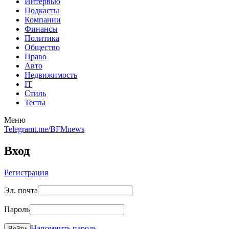
Интервью
Подкасты
Компании
Финансы
Политика
Общество
Право
Авто
Недвижимость
IT
Стиль
Тесты
Меню
Telegram
t.me/BFMnews
Вход
Регистрация
Эл. почта
Пароль
Напомнить пароль
Войти