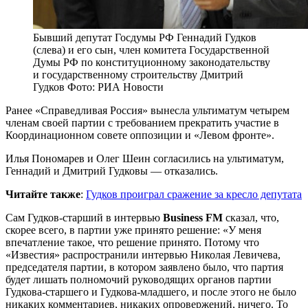
Бывший депутат Госдумы РФ Геннадий Гудков
(слева) и его сын, член комитета Государственной
Думы РФ по конституционному законодательству
и государственному строительству Дмитрий
Гудков Фото: РИА Новости
Ранее «Справедливая Россия» вынесла ультиматум четырем
членам своей партии с требованием прекратить участие в
Координационном совете оппозиции и «Левом фронте».
Илья Пономарев и Олег Шеин согласились на ультиматум,
Геннадий и Дмитрий Гудковы — отказались.
Читайте также
:
Гудков проиграл сражение за кресло депутата
Сам Гудков-старший в интервью
Business FM
сказал, что,
скорее всего, в партии уже принято решение: «У меня
впечатление такое, что решение принято. Потому что
«Известия» распространили интервью Николая Левичева,
председателя партии, в котором заявлено было, что партия
будет лишать полномочий руководящих органов партии
Гудкова-старшего и Гудкова-младшего, и после этого не было
никаких комментариев, никаких опровержений, ничего. То