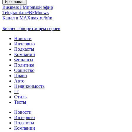
Ярославль
Business FM
прямой эфир
Telegram
t.me/BFMnews
Канал в MAX
max.ru/bfm
Бизнес говорит:
ищем героев
Новости
Интервью
Подкасты
Компании
Финансы
Политика
Общество
Право
Авто
Недвижимость
IT
Стиль
Тесты
Новости
Интервью
Подкасты
Компании