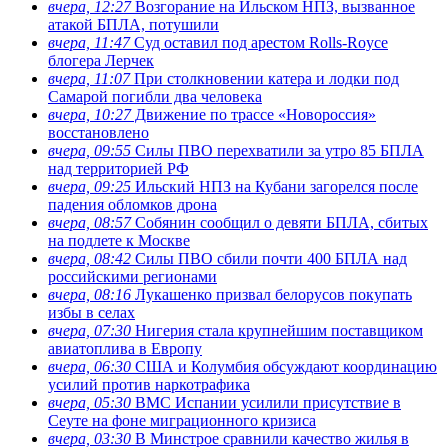
вчера, 12:27
Возгорание на Ильском НПЗ, вызванное
атакой БПЛА, потушили
вчера, 11:47
Суд оставил под арестом Rolls-Royce
блогера Лерчек
вчера, 11:07
При столкновении катера и лодки под
Самарой погибли два человека
вчера, 10:27
Движение по трассе «Новороссия»
восстановлено
вчера, 09:55
Силы ПВО перехватили за утро 85 БПЛА
над территорией РФ
вчера, 09:25
Ильский НПЗ на Кубани загорелся после
падения обломков дрона
вчера, 08:57
Собянин сообщил о девяти БПЛА, сбитых
на подлете к Москве
вчера, 08:42
Силы ПВО сбили почти 400 БПЛА над
российскими регионами
вчера, 08:16
Лукашенко призвал белорусов покупать
избы в селах
вчера, 07:30
Нигерия стала крупнейшим поставщиком
авиатоплива в Европу
вчера, 06:30
США и Колумбия обсуждают координацию
усилий против наркотрафика
вчера, 05:30
ВМС Испании усилили присутствие в
Сеуте на фоне миграционного кризиса
вчера, 03:30
В Минстрое сравнили качество жилья в