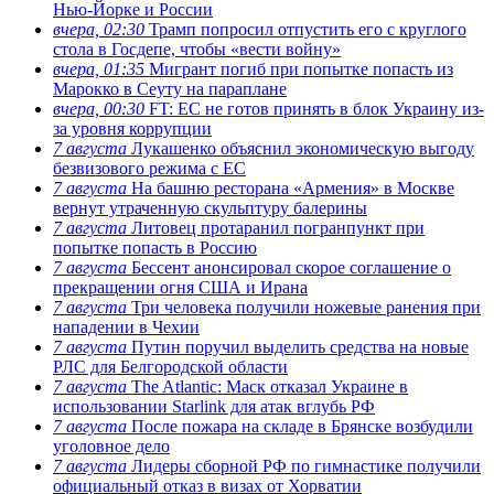
Нью-Йорке и России
вчера, 02:30
Трамп попросил отпустить его с круглого
стола в Госдепе, чтобы «вести войну»
вчера, 01:35
Мигрант погиб при попытке попасть из
Марокко в Сеуту на параплане
вчера, 00:30
FT: ЕС не готов принять в блок Украину из-
за уровня коррупции
7 августа
Лукашенко объяснил экономическую выгоду
безвизового режима с ЕС
7 августа
На башню ресторана «Армения» в Москве
вернут утраченную скульптуру балерины
7 августа
Литовец протаранил погранпункт при
попытке попасть в Россию
7 августа
Бессент анонсировал скорое соглашение о
прекращении огня США и Ирана
7 августа
Три человека получили ножевые ранения при
нападении в Чехии
7 августа
Путин поручил выделить средства на новые
РЛС для Белгородской области
7 августа
The Atlantic: Маск отказал Украине в
использовании Starlink для атак вглубь РФ
7 августа
После пожара на складе в Брянске возбудили
уголовное дело
7 августа
Лидеры сборной РФ по гимнастике получили
официальный отказ в визах от Хорватии