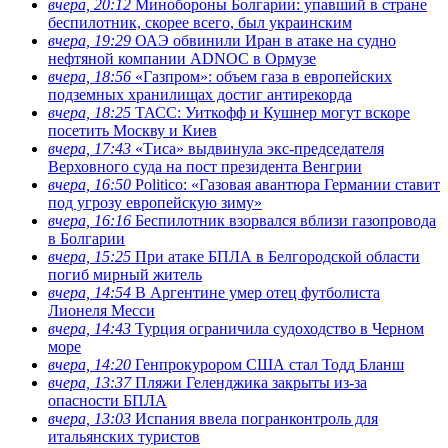
вчера, 20:12
Минобороны Болгарии: упавший в стране
беспилотник, скорее всего, был украинским
вчера, 19:29
ОАЭ обвинили Иран в атаке на судно
нефтяной компании ADNOC в Ормузе
вчера, 18:56
«Газпром»: объем газа в европейских
подземных хранилищах достиг антирекорда
вчера, 18:25
ТАСС: Уиткофф и Кушнер могут вскоре
посетить Москву и Киев
вчера, 17:43
«Тиса» выдвинула экс-председателя
Верховного суда на пост президента Венгрии
вчера, 16:50
Politico: «Газовая авантюра Германии ставит
под угрозу европейскую зиму»
вчера, 16:16
Беспилотник взорвался вблизи газопровода
в Болгарии
вчера, 15:25
При атаке БПЛА в Белгородской области
погиб мирный житель
вчера, 14:54
В Аргентине умер отец футболиста
Лионеля Месси
вчера, 14:43
Турция ограничила судоходство в Черном
море
вчера, 14:20
Генпрокурором США стал Тодд Бланш
вчера, 13:37
Пляжи Геленджика закрыты из-за
опасности БПЛА
вчера, 13:03
Испания ввела погранконтроль для
итальянских туристов