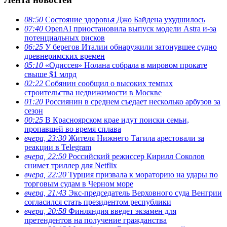
08:50
Состояние здоровья Джо Байдена ухудшилось
07:40
OpenAI приостановила выпуск модели Astra и-за
потенциальных рисков
06:25
У берегов Италии обнаружили затонувшее судно
древнеримских времен
05:10
«Одиссея» Нолана собрала в мировом прокате
свыше $1 млрд
02:22
Собянин сообщил о высоких темпах
строительства недвижимости в Москве
01:20
Россиянин в среднем съедает несколько арбузов за
сезон
00:25
В Красноярском крае идут поиски семьи,
пропавшей во время сплава
вчера, 23:30
Жителя Нижнего Тагила арестовали за
реакции в Теlegram
вчера, 22:50
Российский режиссер Кирилл Соколов
снимет триллер для Netflix
вчера, 22:20
Турция призвала к мораторию на удары по
торговым судам в Черном море
вчера, 21:43
Экс-председатель Верховного суда Венгрии
согласился стать президентом республики
вчера, 20:58
Финляндия введет экзамен для
претендентов на получение гражданства