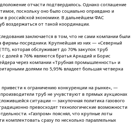
едположение отчасти подтвердилось. Однако соглашение
14:43
Турция ограничила
тимое, поскольку оно было социально оправдано и
судоходство в Черном море
ли в российской экономике. В дальнейшем ФАС
14:20
Генпрокурором США
б воздержаться от такой координации.
стал Тодд Бланш
ледования заключается в том, что не сами компании были
13:37
Пляжи Геленджика
а фирмы-посредники. Крупнейшая из них — «Северный
закрыты из-за опасности БПЛА
ЕТП), которая обслуживает до 70% закупок труб
13:03
Испания ввела
 с долей в 76% являются братья Аркадий и Борис
погранконтроль для
ейдера через компании «Трубная промышленность» и
итальянских туристов
итарными долями по 5,95% владеет большая четверка
12:27
Возгорание на Ильском
НПЗ, вызванное атакой БПЛА,
потушили
привести к ограничению конкуренции на рынке», —
11:47
Суд оставил под
производители труб не учувствуют в прямых аукционах
арестом Rolls-Royce блогера
 сложившейся ситуации — закупочная политика газового
Лерчек
 традиционно превосходят технологические возможности
11:07
При столкновении
тдельности. «Газпром» пояснял, что крупные лоты
катера и лодки под Самарой
и комплектовать сразу по несколько параллельных
погибли два человека
10:27
Движение по трассе