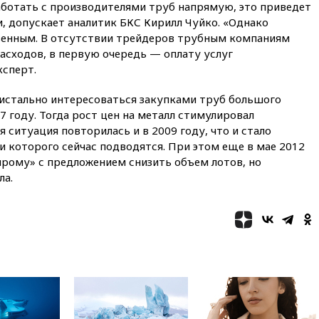
аботать с производителями труб напрямую, это приведет
обсуждают координацию
и, допускает аналитик БКС Кирилл Чуйко. «Однако
усилий против наркотрафика
венным. В отсутствии трейдеров трубным компаниям
05:30
ВМС Испании усилили
расходов, в первую очередь — оплату услуг
присутствие в Сеуте на фоне
ксперт.
миграционного кризиса
03:30
В Минстрое сравнили
истально интересоваться закупками труб большого
качество жилья в Нью-Йорке и
 году. Тогда рост цен на металл стимулировал
России
 ситуация повторилась и в 2009 году, что и стало
02:30
Трамп попросил
и которого сейчас подводятся. При этом еще в мае 2012
отпустить его с круглого стола
прому» с предложением снизить объем лотов, но
в Госдепе, чтобы «вести
ла.
войну»
01:35
Мигрант погиб при
попытке попасть из Марокко в
Сеуту на параплане
00:30
FT: ЕС не готов принять в
блок Украину из-за уровня
коррупции
вчера, 23:35
Лукашенко
объяснил экономическую