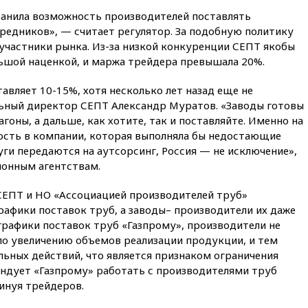
«Новороссия» восстановлено
ранила возможность производителей поставлять
едников», — считает регулятор. За подобную политику
09:55
Силы ПВО перехватили
за утро 85 БПЛА над
участники рынка. Из-за низкой конкуренции СЕПТ якобы
территорией РФ
ьшой наценкой, и маржа трейдера превышала 20%.
09:25
Ильский НПЗ на Кубани
загорелся после падения
авляет 10-15%, хотя несколько лет назад еще не
обломков дрона
ьный директор СЕПТ Александр Муратов. «Заводы готовы
агоны, а дальше, как хотите, так и поставляйте. Именно на
08:57
Собянин сообщил о
ость в компании, которая выполняла бы недостающие
девяти БПЛА, сбитых на
подлете к Москве
уги передаются на аутсорсинг, Россия — не исключение»,
ионным агентствам.
08:42
Силы ПВО сбили почти
400 БПЛА над российскими
регионами
 СЕПТ и НО «Ассоциацией производителей труб»
рафики поставок труб, а заводы– производители их даже
08:16
Лукашенко призвал
графики поставок труб «Газпрому», производители не
белорусов покупать избы в
по увеличению объемов реализации продукции, и тем
селах
льных действий, что является признаком ограничения
07:30
Нигерия стала
ндует «Газпрому» работать с производителями труб
крупнейшим поставщиком
инуя трейдеров.
авиатоплива в Европу
06:30
США и Колумбия