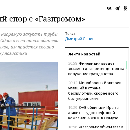
й спор с «Газпромом»
Текст:
» напрямую закупать трубы
Дмитрий Ланин
. Однако если производители
иков, им придется спешно
му логистики
Лента новостей
20:58
Финляндия введет
экзамен для претендентов на
получение гражданства
20:12
Минобороны Болгарии:
упавший в стране
беспилотник, скорее всего,
был украинским
19:29
ОАЭ обвинили Иран в
атаке на судно нефтяной
компании ADNOC в Ормузе
18:56
«Газпром»: объем газа в