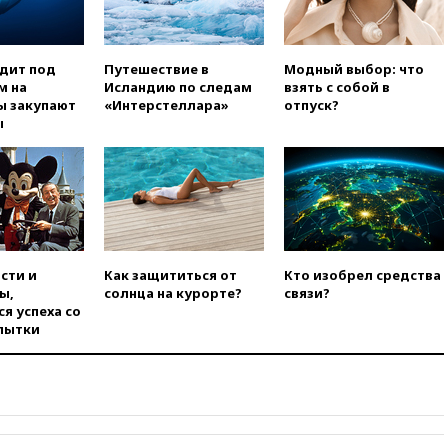
выгоду безвизового режима с
ЕС
вчера, 22:59
На башню
одит под
Путешествие в
Модный выбор: что
ресторана «Армения» в
м на
Исландию по следам
взять с собой в
Москве вернут утраченную
ы закупают
«Интерстеллара»
отпуск?
скульптуру балерины
ы
вчера, 22:45
Литовец
протаранил погранпункт при
попытке попасть в Россию
вчера, 22:28
Бессент
анонсировал скорое
соглашение о прекращении
огня США и Ирана
сти и
Как защититься от
Кто изобрел средства
вчера, 22:15
Три человека
ы,
солнца на курорте?
связи?
получили ножевые ранения
я успеха со
при нападении в Чехии
пытки
вчера, 22:00
Путин поручил
выделить средства на новые
РЛС для Белгородской
области
вчера, 21:56
The Atlantic: Маск