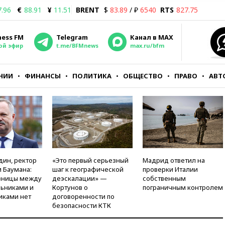
7.96
€
88.91
¥
11.51
BRENT
$
83.89
/ ₽
6540
RTS
827.75
ness FM
Telegram
Канал в MAX
ой эфир
t.me/BFMnews
max.ru/bfm
НИИ
ФИНАНСЫ
ПОЛИТИКА
ОБЩЕСТВО
ПРАВО
АВТ
дин, ректор
«Это первый серьезный
Мадрид ответил на
 Баумана:
шаг к географической
проверки Италии
зницы между
деэскалации» —
собственным
ьниками и
Кортунов о
пограничным контролем
иками нет
договоренности по
безопасности КТК