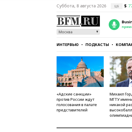
Суббота, 8 августа 2026
$
7
ЦБ
Busi
прям
Москва
ИНТЕРВЬЮ
ПОДКАСТЫ
КОМПА
СТИЛЬ
ТЕСТЫ
«Адские санкции»
Михаил Гор
против России ждут
МГТУ имени
голосования в палате
никакой ра
представителей
высокобалл
олимпиадн