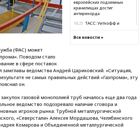
европейских подземных
хранилищах достиг
антирекорда
18:25
ТАСС: Уиткофф и
Кушнер могут вскоре посетить
Москву и Киев
Все новости »
17:43
«Тиса» выдвинула экс-
лужба (ФАС) может
председателя Верховного
суда на пост президента
зпрома». Поводом стало
Венгрии
вание в сфере поставок
л замглавы ведомства Андрей Цариковский. «Ситуация,
16:50
Politico: «Газовая
авантюра Германии ставит под
результате не самых правильных действий «Газпрома», эту
угрозу европейскую зиму»
ояснил он.
16:16
Беспилотник взорвался
закупок газовой монополией труб началось еще два года
вблизи газопровода в
Болгарии
ольное ведомство подозревало наличие сговора и
сновных игроков рынка: Трубной металлургической
15:25
При атаке БПЛА в
кого, «Северстали» Алексея Мордашова, Челябинского
Белгородской области погиб
мирный житель
Андрея Комарова и Объединенной металлургической
14:54
В Аргентине умер отец
футболиста Лионеля Месси