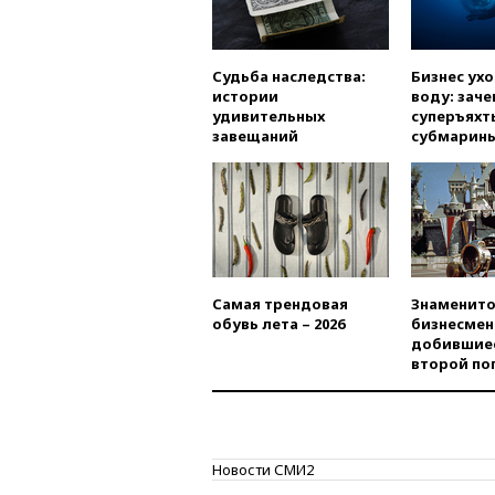
Судьба наследства:
Бизнес ух
истории
воду: заче
удивительных
суперъяхт
завещаний
субмарин
Самая трендовая
Знаменито
обувь лета – 2026
бизнесмен
добившиес
второй по
Новости СМИ2