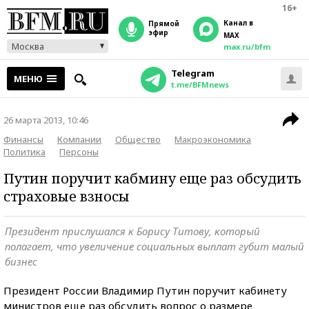
16+
Канал в
прямой
эфир
MAX
Москва
max.ru/bfm
Telegram
МЕНЮ
t.me/BFMnews
26 марта 2013, 10:46
Финансы
Компании
Общество
Макроэкономика
Политика
Персоны
Путин поручит кабмину еще раз обсудить
страховые взносы
Президент прислушался к Борису Титову, который
полагает, что увеличение социальных выплат губит малый
бизнес
Президент России Владимир Путин поручит кабинету
министров еще раз обсудить вопрос о размере