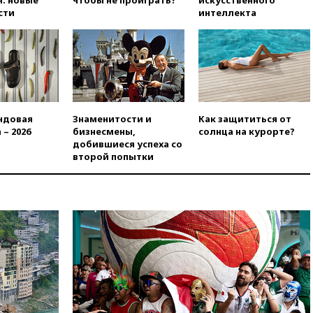
: новые
чтобы не проиграть?
искусственного
меры безопасности во время
сти
интеллекта
выборов
вчера, 19:35
Памфилова
сообщила об омоложении
партийных списков на выборах
в Госдуму
вчера, 19:25
Путин
прокомментировал первый
ндовая
Знаменитости и
Как защититься от
номер «Единой России» в
 – 2026
бизнесмены,
солнца на курорте?
бюллетене
добившиеся успеха со
второй попытки
вчера, 19:15
Путин обсудил с
Памфиловой подготовку к
единому дню голосования
вчера, 18:56
Wildberries
отрицает перенос основной
логистики за пределы России
вчера, 18:45
Крупнейший
склад маркетплейса Rozetka
сгорел под Киевом
вчера, 18:35
Джаред Лето
лишился роли в фильме