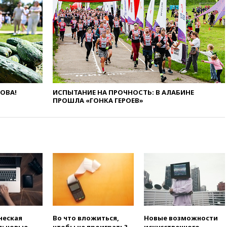
47 из 50 штатов США
вчера, 20:35
ПВО за 12 часов
сбила 200 украинских
беспилотников
вчера, 20:20
Третий комплект
золотых медалей выиграли на
ЧЕ российские синхронистки
ЛОВА!
ИСПЫТАНИЕ НА ПРОЧНОСТЬ: В АЛАБИНЕ
вчера, 20:15
ТАСС: жизни
ПРОШЛА «ГОНКА ГЕРОЕВ»
главы «Уралдронзавода»
после взрыва ничего не
угрожает
вчера, 20:08
По всей Грузии
снова отключилось
электричество
вчера, 20:00
Зеленский связал
дефицит ракет с попыткой
Запада принудить Киев к
уступкам
вчера, 19:45
Памфилова: ЦИК
ческая
Во что вложиться,
Новые возможности
примет беспрецедентные