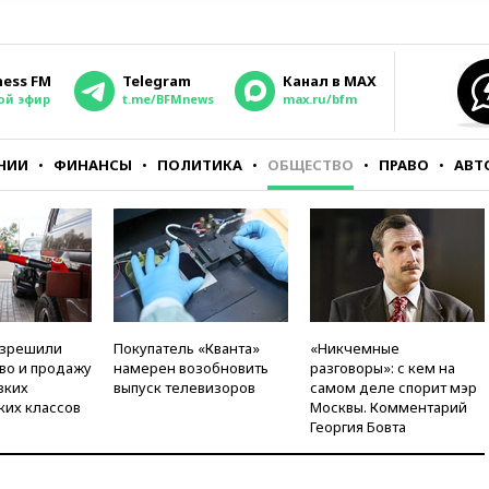
ness FM
Telegram
Канал в MAX
ой эфир
t.me/BFMnews
max.ru/bfm
НИИ
ФИНАНСЫ
ПОЛИТИКА
ОБЩЕСТВО
ПРАВО
АВТ
азрешили
Покупатель «Кванта»
«Никчемные
во и продажу
намерен возобновить
разговоры»: с кем на
зких
выпуск телевизоров
самом деле спорит мэр
ких классов
Москвы. Комментарий
Георгия Бовта