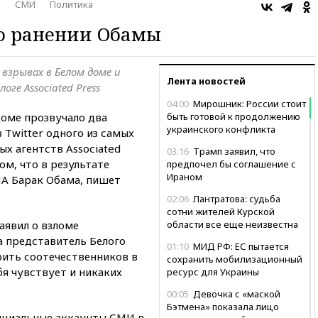
о
СМИ
Политика
о ранении Обамы
взрывах в Белом доме и
Лента новостей
ге Associated Press
04:00
Мирошник: России стоит
доме прозвучало два
быть готовой к продолжению
украинского конфликта
 Twitter одного из самых
 агентств Assoсiated
03:16
Трамп заявил, что
ом, что в результате
предпочел бы соглашение с
Ираном
А Барак Обама, пишет
02:06
Лантратова: судьба
сотни жителей Курской
аявил о взломе
области все еще неизвестна
 а представитель Белого
01:10
МИД РФ: ЕС пытается
ить соотечественников в
сохранить мобилизационный
бя чувствует и никаких
ресурс для Украины
00:05
Девочка с «маской
Бэтмена» показала лицо
ициальные аккаунты СМИ в