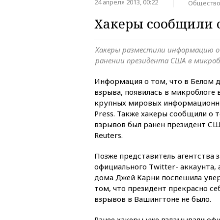
24 апреля 2013, 00:22
Обществ
Хакеры сообщили 
Хакеры разместили информацию о 
ранении президента США в микробло
Информация о том, что в Белом 
взрыва, появилась в микроблоге в
крупных мировых информационных
Press. Также хакеры сообщили о т
взрывов был ранен президент СШ
Reuters.
Позже представитель агентства з
официального Twitter- аккаунта,
дома Джей Карни поспешила увер
том, что президент прекрасно се
взрывов в Вашингтоне не было.
Ранее хакеры уже взламывали оф