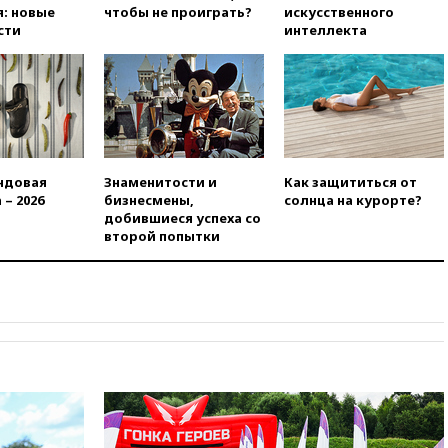
доходы российского бюджета
: новые
чтобы не проиграть?
искусственного
сти
интеллекта
вчера, 22:15
Аксаков: ЦБ
согласовал первый стандарт
исламского банкинга
вчера, 21:43
Организаторы
«Интервидения»
подтвердили, что конкурс
пройдет в Саудовской Аравии
ндовая
Знаменитости и
Как защититься от
вчера, 21:35
Машков: в РФ
 – 2026
бизнесмены,
солнца на курорте?
подготовили концепцию
добившиеся успеха со
развития театрального
второй попытки
искусства до 2035 года
вчера, 21:21
Правительство
РФ разрешило продажу
бензина старых
экологических классов
вчера, 21:15
Путин обсудил с
Машковым 150-летие Союза
театральных деятелей
вчера, 20:47
Newsweek:
«взрывная» диарея охватила