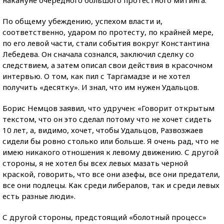
накануне очередного большого протестного митинга.
По общему убеждению, успехом власти и,
соответственно, ударом по протесту, по крайней мере,
по его левой части, стали события вокруг Константина
Лебедева. Он сначала сознался, заключил сделку со
следствием, а затем описал свои действия в красочном
интервью. О том, как пил с Таргамадзе и не хотел
получить «десятку». И знал, что им нужен Удальцов.
Борис Немцов заявил, что удручен: «Говорит открытым
текстом, что он это сделал потому что не хочет сидеть
10 лет, а, видимо, хочет, чтобы Удальцов, Развозжаев
сидели бы ровно столько или больше. Я очень рад, что не
имею никакого отношения к левому движению. С другой
стороны, я не хотел бы всех левых мазать черной
краской, говорить, что все они азефы, все они предатели,
все они подлецы. Как среди либералов, так и среди левых
есть разные люди».
С другой стороны, предстоящий «болотный процесс»