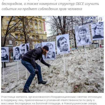
беспорядков, а также намерения структур ОБСЕ изучить
события на предмет соблюдения прав человека
Участница митинга, организованного Координационным советом оппозиции
в поддержку лиц, привлеченных к уголовной ответственности по делу о
массовых беспорядках на Болотной площади, в Новопушкинском сквере,