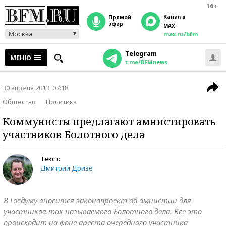
16+
Канал в
прямой
эфир
MAX
Москва
max.ru/bfm
Telegram
МЕНЮ
t.me/BFMnews
30 апреля 2013, 07:18
Общество
Политика
Коммунисты предлагают амнистировать
участников Болотного дела
Текст:
Дмитрий Дризе
В Госдуму вносится законопроект об амнистии для
участников так называемого Болотного дела. Все это
происходит на фоне ареста очередного участника