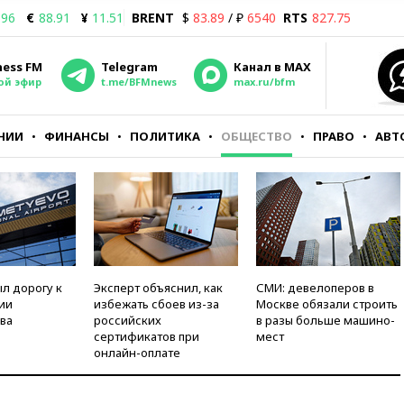
.96
€
88.91
¥
11.51
BRENT
$
83.89
/ ₽
6540
RTS
827.75
ness FM
Telegram
Канал в MAX
ой эфир
t.me/BFMnews
max.ru/bfm
НИИ
ФИНАНСЫ
ПОЛИТИКА
ОБЩЕСТВО
ПРАВО
АВТ
л дорогу к
Эксперт объяснил, как
СМИ: девелоперов в
ии
избежать сбоев из-за
Москве обязали строить
ва
российских
в разы больше машино-
сертификатов при
мест
онлайн-оплате