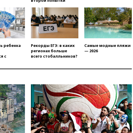
второй попытки
14:19
Масштабный сбой
произошел в рунете
14:14
«Ведомости»: Озон банк
не пострадает от британских
санкций
13:58
Медведев назвал
ть ребенка
Рекорды ЕГЭ: в каких
Самые модные пляжи
Японию вассалом США
регионах больше
— 2026
я с
всего стобалльников?
13:45
В Петербурге достроили
новый тоннель зеленой ветки
метро
13:38
В эфире «Радиостанции
Судного дня» прозвучали три
сообщения
13:29
Восемь человек
пострадали при наезде
автомобиля на толпу в Омске
13:19
WP: Трамп определился
со своим преемником
13:13
СК возбудил дело по