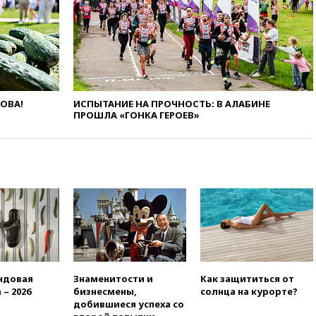
15:45
Спутник «Электро-Л» №
5 введен в эксплуатацию
15:35
Два человека погибли
при атаках дронов ВСУ в
Брянской области
15:15
В половине штатов США
ЛОВА!
ИСПЫТАНИЕ НА ПРОЧНОСТЬ: В АЛАБИНЕ
зафиксирована вспышка
ПРОШЛА «ГОНКА ГЕРОЕВ»
сальмонеллеза
14:57
Жара в Европе может
нанести ущерб экономике в
размере €800 млрд
14:49
Пентагон озаботился
критикой Трампа по поводу
дефицита боеприпасов
14:40
В Германии задержан
украинец за шпионаж на
оборонном предприятии
ндовая
Знаменитости и
Как защититься от
14:21
АТОР сообщила о
 – 2026
бизнесмены,
солнца на курорте?
снижении цен на авиабилеты
добившиеся успеха со
в России