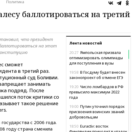
о
Политика
лесу баллотироваться на третий
тановил, что президент
Лента новостей
 баллотироваться на этот
 конституцию
20:27
Ямпольская призвала
оптимизировать олимпиады
для поступления в вузы
ес сможет
идента в третий раз.
19:58
В Госдуму будет внесен
туционный суд Боливии.
законопроект об отмене ЕГЭ
 запрещает занимать
19:20
Число ломбардов в РФ
ока подряд. После
превысило максимум 2022
шился поток критики со
года
называет такое решение
19:00
Путин уточнил порядок
rs.
присвоения воинских званий
добровольцам
государства с 2006 года.
18:50
Euractiv: восток
08 году страна сменила
Финляндии приходит в упадок