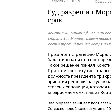
30 апреля 2013, 05:09
Обществ
Суд разрешил Мора
срок
Конституционный суд Боливии пос
страны Эво Моралес имеет право
пост в третий раз, несмотря на
Президент страны Эво Морал
баллотироваться на пост през
Такое решение принял Консти
При этом конституция страны
должность президента три ср
принятия решения на суд обра
стороны оппозиции, которая 
«неприемлемым», пишет Reute
Эво Моралес занимает пост главы 
Согласно новой конституции в 20