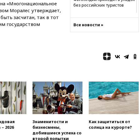
» на «Многонациональное
без российских туристов
азом Моралес утверждает,
18:35
В Жуковском и
быть засчитан, так в тот
аэропорту Геленджика
им государством
Все новости »
введены ограничения
18:21
Зюганов присоединился
к критике «Яблока»
18:15
Четыре человека
пострадали при атаках ВСУ на
Белгородскую область
18:00
Совет мира выбрал
подрядчика для
строительства военной базы в
Газе
17:50
Миронов призвал снять
«Яблоко» с выборов в Госдуму
17:45
Правительство получит
«золотую акцию» в
ндовая
Знаменитости и
Как защититься от
управлении аэропортом
 – 2026
бизнесмены,
солнца на курорте?
Шереметьево
добившиеся успеха со
второй попытки