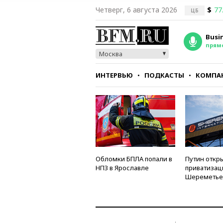
Четверг, 6 августа 2026
$
77
ЦБ
Busi
прям
Москва
ИНТЕРВЬЮ
ПОДКАСТЫ
КОМПА
СТИЛЬ
ТЕСТЫ
Обломки БПЛА попали в
Путин откры
НПЗ в Ярославле
приватизац
Шереметье